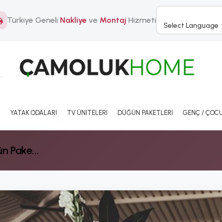
Türkiye Geneli
Nakliye
ve
Montaj
Hizmeti
Select Language
I
YATAK ODALARI
TV ÜNITELERI
DÜĞÜN PAKETLERI
GENÇ / ÇOCU
n Pake...