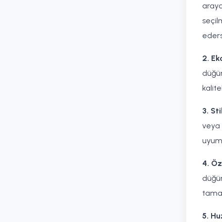
araya
seçil
eders
2. Ek
düğün
kalite
3. Sti
veya 
uyum 
4. Öz
düğün
tamam
5. Hu