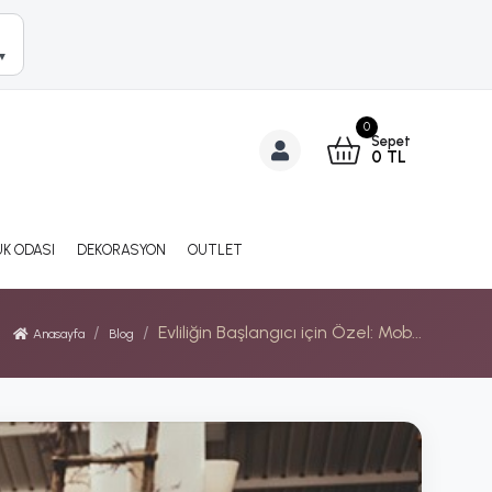
▼
0
Sepet
0
TL
K ODASI
DEKORASYON
OUTLET
Evliliğin Başlangıcı için Özel: Mob...
Anasayfa
Blog