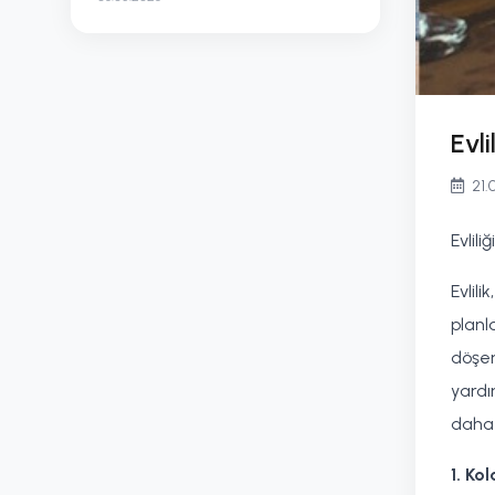
Evl
21.0
Evlil
Evlil
planl
döşem
yardı
daha 
1. Ko