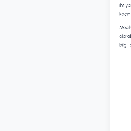
ihtiy
kaçına
Mobil
olara
bilgi