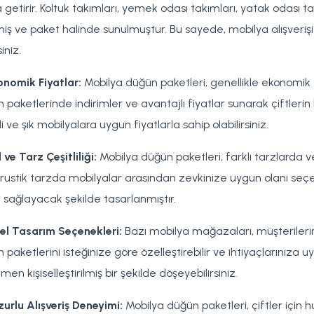
 getirir. Koltuk takımları, yemek odası takımları, yatak odası t
miş ve paket halinde sunulmuştur. Bu sayede, mobilya alışveriş
iniz.
onomik Fiyatlar:
Mobilya düğün paketleri, genellikle ekonomik 
 paketlerinde indirimler ve avantajlı fiyatlar sunarak çiftler
li ve şık mobilyalara uygun fiyatlarla sahip olabilirsiniz.
l ve Tarz Çeşitliliği:
Mobilya düğün paketleri, farklı tarzlarda v
rustik tarzda mobilyalar arasından zevkinize uygun olanı seçebil
sağlayacak şekilde tasarlanmıştır.
el Tasarım Seçenekleri:
Bazı mobilya mağazaları, müşterilerin
 paketlerini isteğinize göre özelleştirebilir ve ihtiyaçlarınıza u
en kişiselleştirilmiş bir şekilde döşeyebilirsiniz.
zurlu Alışveriş Deneyimi:
Mobilya düğün paketleri, çiftler için 