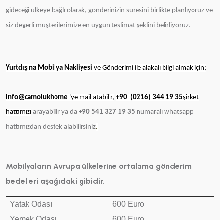
gideceği ülkeye bağlı olarak, gönderinizin süresini birlikte planlıyoruz ve
siz degerli müşterilerimize en uygun teslimat şeklini belirliyoruz.
Yurtdışına Mobilya Nakliyesi
ve Gönderimi ile alakalı bilgi almak için;
info@camolukhome
'ye mail atabilir,
+90
(0216) 344 19 35
şirket
hattımızı
arayabilir ya da
+90 541 327 19 35
numaralı whatsapp
hattımızdan destek alabilirsiniz
.
Mobilyaların Avrupa ülkelerine ortalama gönderim
bedelleri aşağıdaki gibidir.
Yatak Odası
600 Euro
Yemek Odası
600 Euro