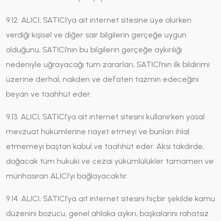
9.12. ALICI, SATICI’ya ait internet sitesine üye olurken
verdiği kişisel ve diğer sair bilgilerin gerçeğe uygun
olduğunu, SATICI’nın bu bilgilerin gerçeğe aykırılığı
nedeniyle uğrayacağı tüm zararları, SATICI’nın ilk bildirimi
üzerine derhal, nakden ve defaten tazmin edeceğini
beyan ve taahhüt eder.
9.13. ALICI, SATICI’ya ait internet sitesini kullanırken yasal
mevzuat hükümlerine riayet etmeyi ve bunları ihlal
etmemeyi baştan kabul ve taahhüt eder. Aksi takdirde,
doğacak tüm hukuki ve cezai yükümlülükler tamamen ve
münhasıran ALICI’yı bağlayacaktır.
9.14. ALICI, SATICI’ya ait internet sitesini hiçbir şekilde kamu
düzenini bozucu, genel ahlaka aykırı, başkalarını rahatsız