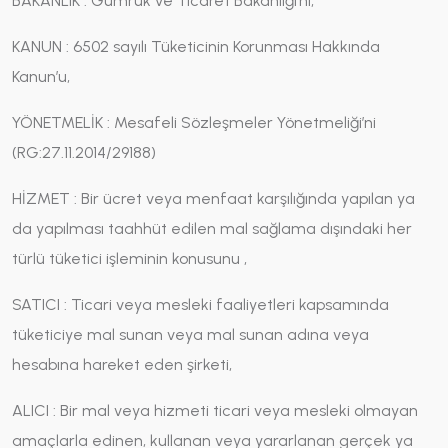
BAKANLIK : Gümrük ve Ticaret Bakanlığı’nı,
KANUN : 6502 sayılı Tüketicinin Korunması Hakkında
Kanun’u,
YÖNETMELİK : Mesafeli Sözleşmeler Yönetmeliği’ni
(RG:27.11.2014/29188)
HİZMET : Bir ücret veya menfaat karşılığında yapılan ya
da yapılması taahhüt edilen mal sağlama dışındaki her
türlü tüketici işleminin konusunu ,
SATICI : Ticari veya mesleki faaliyetleri kapsamında
tüketiciye mal sunan veya mal sunan adına veya
hesabına hareket eden şirketi,
ALICI : Bir mal veya hizmeti ticari veya mesleki olmayan
amaçlarla edinen, kullanan veya yararlanan gerçek ya