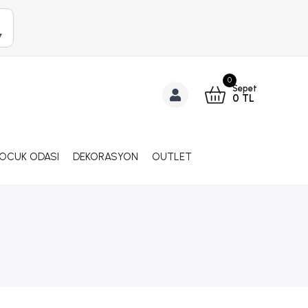
▼
0
Sepet
0
TL
ÇOCUK ODASI
DEKORASYON
OUTLET