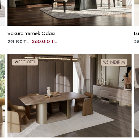
Sakura Yemek Odası
L
260.010 TL
291.190 TL
25
%5 İNDİRİM
WEB'E ÖZEL