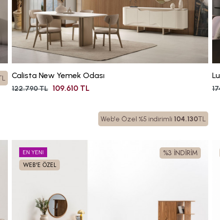
Calista New Yemek Odası
L
TL
109.610 TL
122.790 TL
17
Web'e Özel %5 indirimli
104.130
TL
%3 İNDİRİM
EN YENI
WEB'E ÖZEL