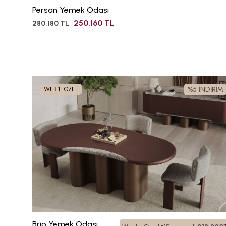
Persan Yemek Odası
250.160 TL
280.180 TL
%5 İNDİRİM
WEB'E ÖZEL
Brio Yemek Odası