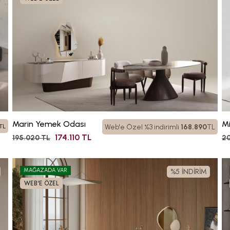
Marin Yemek Odası
M
TL
Web'e Özel %3 indirimli
168.890
TL
174.110 TL
195.020 TL
20
%5 İNDİRİM
MAĞAZADA VAR
WEB'E ÖZEL