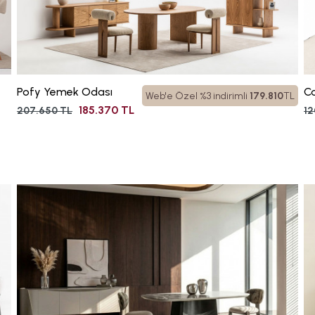
Pofy Yemek Odası
Ca
Web'e Özel %3 indirimli
179.810
TL
185.370 TL
207.650 TL
12