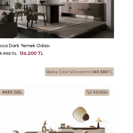
ucca Dark Yemek Odası
156.200 TL
4.940 TL
Web'e Özel %10 indirimli
140.580
TL
%5 İNDİRİM
WEB'E ÖZEL