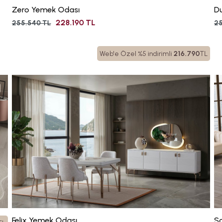
Zero Yemek Odası
D
228.190 TL
255.540 TL
25
Web'e Özel %5 indirimli
216.790
TL
Felix Yemek Odası
S