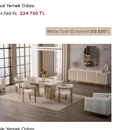
ual Yemek Odası
224.760 TL
1.720 TL
Web'e Özel %5 indirimli
213.530
TL
ole Yemek Odası