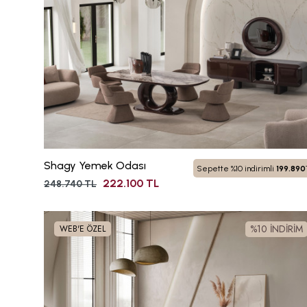
Shagy Yemek Odası
Sepette %10 indirimli
199.890
222.100 TL
248.740 TL
%10 İNDİRİM
WEB'E ÖZEL