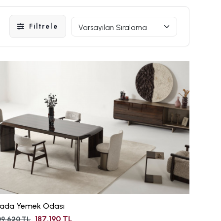
Filtrele
lyada Yemek Odası
187.190 TL
9.620 TL