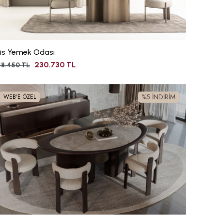
uis Yemek Odası
230.730 TL
8.450 TL
%5 İNDİRİM
WEB'E ÖZEL