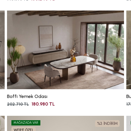
Boffi Yemek Odası
B
180.980 TL
202.710 TL
17
%3 İNDİRİM
MAĞAZADA VAR
WEB'E ÖZEL