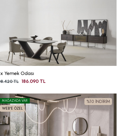
ix Yemek Odası
186.090 TL
8.420 TL
%10 İNDİRİM
MAĞAZADA VAR
WEB'E ÖZEL