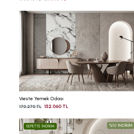
Vieste Yemek Odası
152.060 TL
170.270 TL
%10 İNDİRİM
SEPETTE İNDİRİM