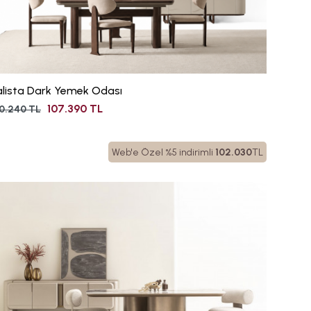
lista Dark Yemek Odası
107.390 TL
0.240 TL
Web'e Özel %5 indirimli
102.030
TL