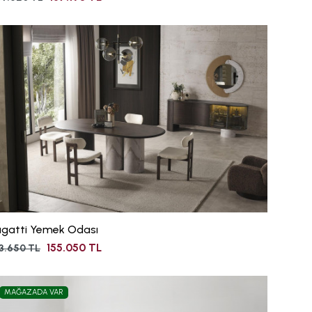
ugatti Yemek Odası
155.050 TL
3.650 TL
MAĞAZADA VAR