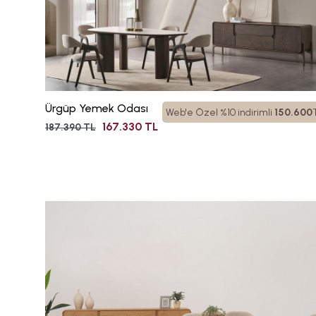
Ürgüp Yemek Odası
Web'e Özel %10 indirimli
150.600
167.330 TL
187.390 TL