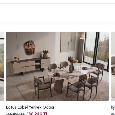
Lotus Label Yemek Odası
İ
130.240 TL
145.890 TL
20