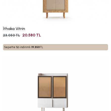
İthaka Vitrin
20.580 TL
23.050 TL
Sepette %6 indirimli
19.350
TL