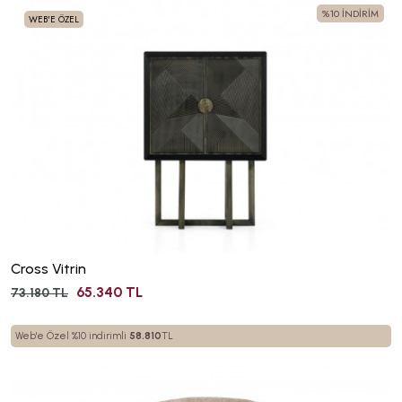
%10 İNDİRİM
WEB'E ÖZEL
Cross Vitrin
65.340 TL
73.180 TL
Web'e Özel %10 indirimli
58.810
TL