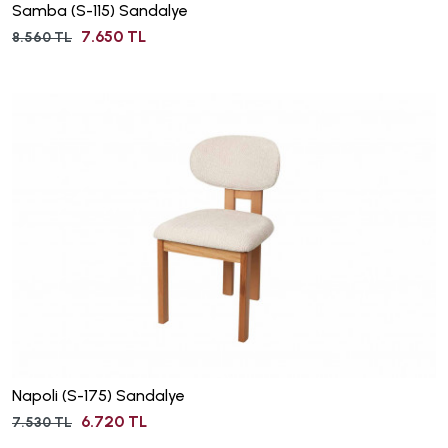
Samba (S-115) Sandalye
7.650 TL
8.560 TL
Napoli (S-175) Sandalye
6.720 TL
7.530 TL