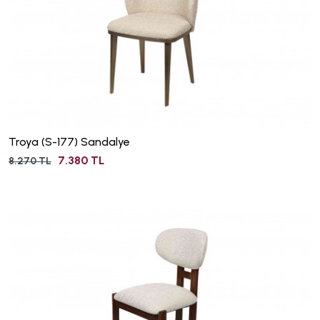
Troya (S-177) Sandalye
7.380 TL
8.270 TL