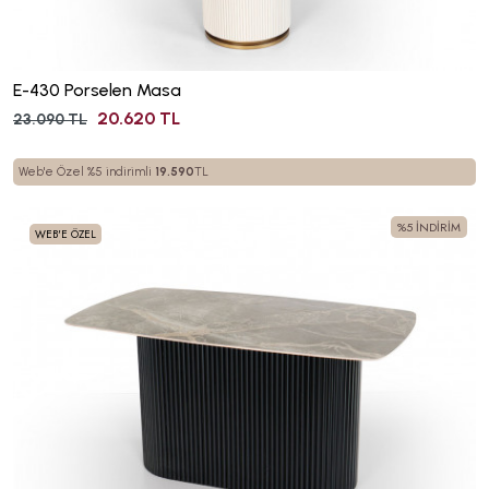
E-430 Porselen Masa
20.620 TL
23.090 TL
Web'e Özel %5 indirimli
19.590
TL
%5 İNDİRİM
WEB'E ÖZEL