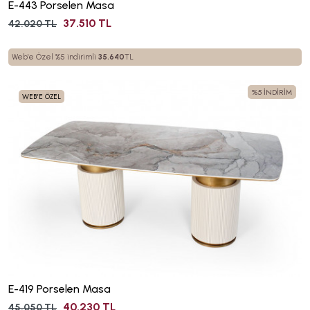
E-443 Porselen Masa
37.510 TL
42.020 TL
Web'e Özel %5 indirimli
35.640
TL
%5 İNDİRİM
WEB'E ÖZEL
E-419 Porselen Masa
40.230 TL
45.050 TL