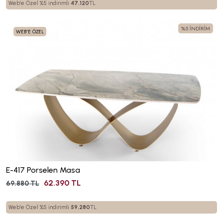
Web'e Özel %5 indirimli
47.120
TL
%5 İNDİRİM
WEB'E ÖZEL
E-417 Porselen Masa
62.390 TL
69.880 TL
Web'e Özel %5 indirimli
59.280
TL