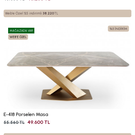
Web'e Özel %5 indirimli
38.220
TL
%5 İNDİRİM
MAĞAZADA VAR
WEB'E ÖZEL
E-418 Porselen Masa
49.600 TL
55.560 TL