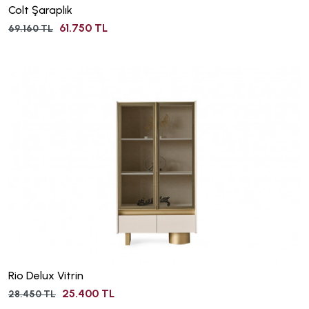
Colt Şaraplık
61.750 TL
69.160 TL
Rio Delux Vitrin
25.400 TL
28.450 TL