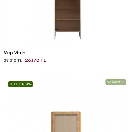
Mep Vitrin
26.170 TL
29.310 TL
%6 İNDİRİM
SEPETTE İNDİRİM