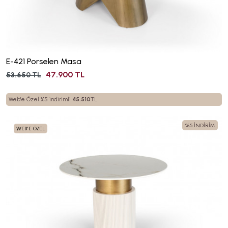
E-421 Porselen Masa
47.900 TL
53.650 TL
Web'e Özel %5 indirimli
45.510
TL
%5 İNDİRİM
WEB'E ÖZEL