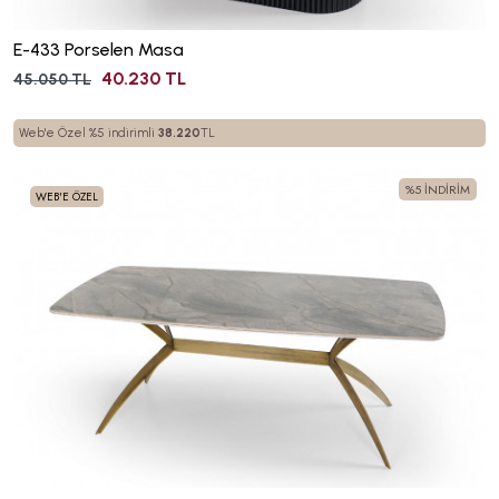
E-433 Porselen Masa
40.230 TL
45.050 TL
Web'e Özel %5 indirimli
38.220
TL
%5 İNDİRİM
WEB'E ÖZEL