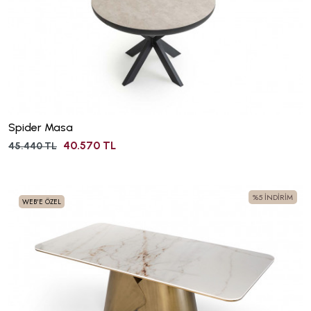
Spider Masa
40.570 TL
45.440 TL
%5 İNDİRİM
WEB'E ÖZEL