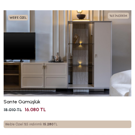
%5 İNDİRİM
WEB'E ÖZEL
Sante Gümüşlük
16.080 TL
18.010 TL
Web'e Özel %5 indirimli
15.280
TL