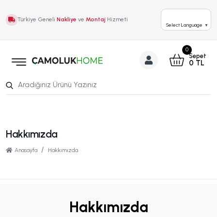
Türkiye Geneli
Nakliye
ve
Montaj
Hizmeti
Select Language
▼
0
Sepet
0
TL
Hakkımızda
Anasayfa
Hakkımızda
Hakkımızda