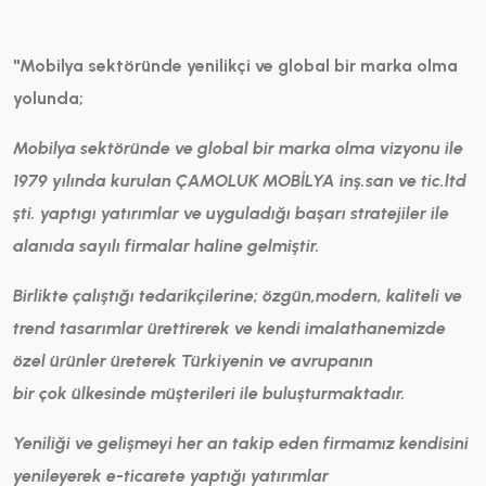
''Mobilya sekt
ör
ünde yenilik
çi ve global bir marka olma
yolunda;
Mobilya sekt
ör
ünde ve global bir marka olma vizyonu ile
1979 yılında kurulan
ÇAMOLUK MOBİLYA inş.san ve tic.ltd
şti. yaptıgı yatırımlar ve uyguladığı başarı stratejiler ile
alanıda sayılı firmalar haline gelmiştir.
Birlikte
çalıştığı tedarik
çilerine;
özg
ün,modern, kaliteli ve
trend tasarımlar
ürettirerek ve kendi imalathanemizde
özel ürünler
üreterek T
ürkiyenin ve avrupanın
bir
çok
ülkesinde m
üşterileri ile buluşturmaktadır.
Yeniliği ve gelişmeyi her an takip eden firmamız kendisini
yenileyerek e-ticarete yaptığı yatırımlar