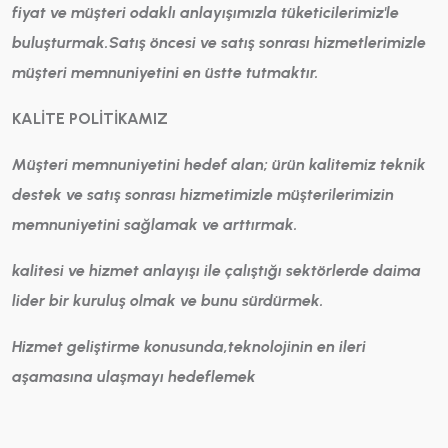
fiyat ve m
üşteri odaklı anlayışımızla t
üketicilerimiz'le
buluşturmak.Satış
öncesi ve satış sonrası hizmetlerimizle
m
üşteri memnuniyetini en
üstte tutmaktır.
KALİTE POLİTİKAMIZ
M
üşteri memnuniyetini hedef alan;
ür
ün kalitemiz teknik
destek ve satış sonrası hizmetimizle m
üşterilerimizin
memnuniyetini sağlamak ve arttırmak.
kalitesi ve hizmet anlayışı ile
çalıştığı sekt
örlerde daima
lider bir kuruluş olmak ve bunu s
ürd
ürmek.
Hizmet geliştirme konusunda,teknolojinin en ileri
aşamasına ulaşmayı hedeflemek