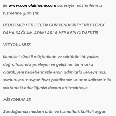
ile
www.camolukhome.com
adresiyle m
üşterilerimiz
hizmetine girmiştir.
HEDEFİMİZ; HER GE
ÇEN G
ÜN KENDİSİNİ YENİLEYEREK
DAHA SAĞLAM ADIMLARLA HEP İLERİ GİTMEKTİR.
VİZYONUMUZ
Kendisini s
ürekli m
üşterilerin ve sekt
ör
ün ihtiya
çları
doğrultusunda yenileyen ve geliştiren bir marka
olarak,yeni hedeflerimizle emin adımlarla ilerleyişimizi
s
ürd
ür
üyoruz.uygun fiyat politikamız ve
ür
ün kalitemiz ile
sekt
ördeki etkinliğimizi devam ettirmekteyiz.
MİSYONUMUZ
Sunduğumuz modern
ür
ün ve hizmetleri; Kaliteli,uygun