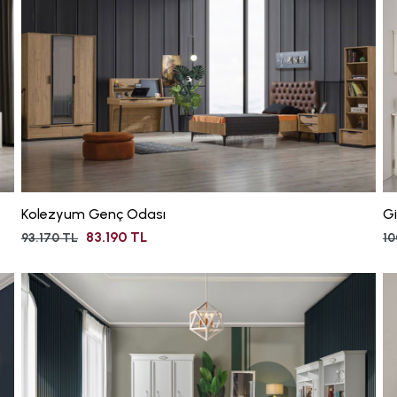
Kolezyum Genç Odası
G
83.190 TL
93.170 TL
10