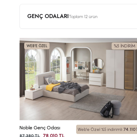
GENÇ ODALARI
Toplam 12 ürün
%5 İNDİRİM
WEB'E ÖZEL
Noble Genç Odası
Web'e Özel %5 indirimli
74.110
78.010 TL
87.380 TL