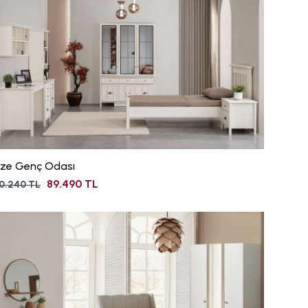
ize Genç Odası
89.490 TL
0.240 TL