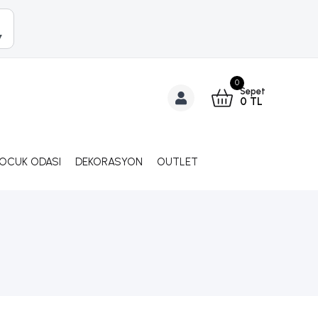
▼
0
Sepet
0
TL
ÇOCUK ODASI
DEKORASYON
OUTLET