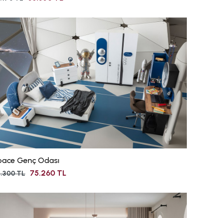
pace Genç Odası
75.260 TL
.300 TL