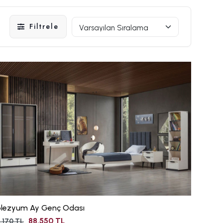
Filtrele
olezyum Ay Genç Odası
88.550 TL
.170 TL