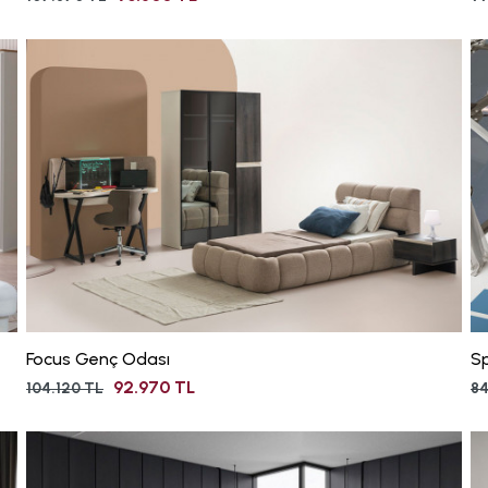
Focus Genç Odası
S
92.970 TL
104.120 TL
84