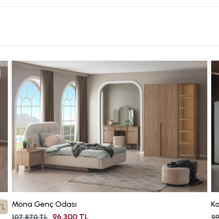
Mona Genç Odası
K
TL
96.300 TL
107.870 TL
99