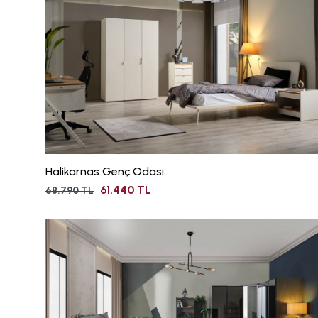
Halikarnas Genç Odası
61.440 TL
68.790 TL