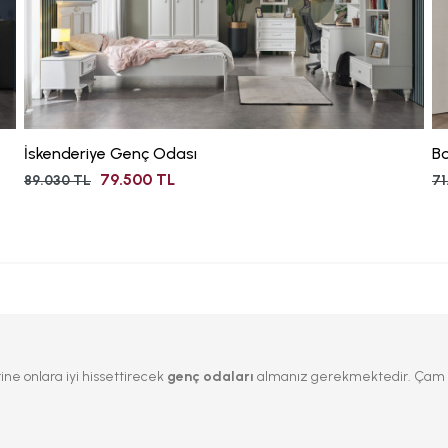
İskenderiye Genç Odası
B
79.500 TL
89.030 TL
71
ne onlara iyi hissettirecek
genç odaları
almanız gerekmektedir. Çam Olu