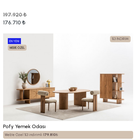
197.920 ₺
176.710 ₺
%3 İNDİRİM
EN YENI
WEB'E ÖZEL
Pofy Yemek Odası
Web'e Özel %3 indirimli
179.810
₺