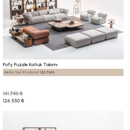
Pofy Puzzle Koltuk Takımı
Web'e Özel %3 indirimli
122.760
₺
141.740 ₺
126.550 ₺