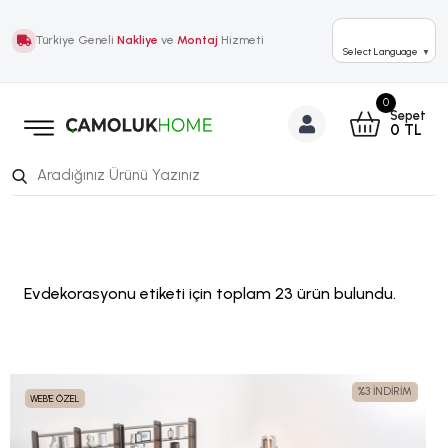
Türkiye Geneli
Nakliye
ve
Montaj
Hizmeti
Select Language
▼
0
Sepet
0
TL
Evdekorasyonu etiketi için toplam 23 ürün bulundu.
%3 İNDİRİM
WEB'E ÖZEL