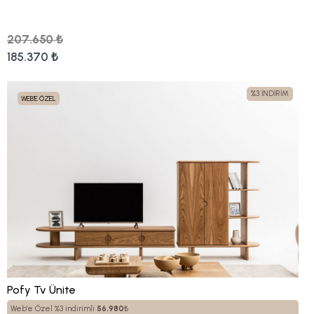
207.650 ₺
185.370 ₺
%3 İNDİRİM
WEB'E ÖZEL
Pofy Tv Ünite
Web'e Özel %3 indirimli
56.980
₺