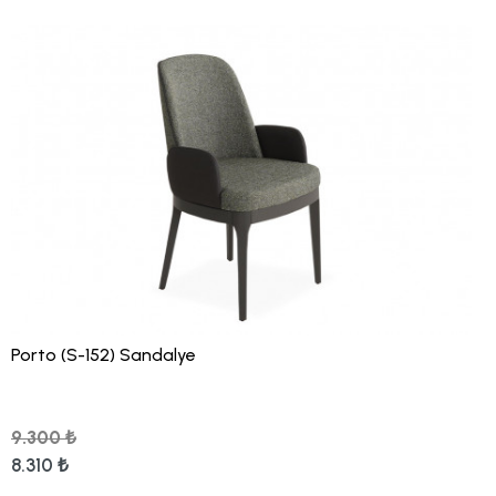
Porto (S-152) Sandalye
9.300 ₺
8.310 ₺