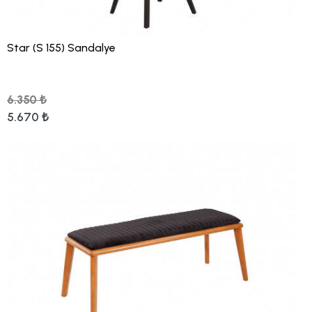
Star (S 155) Sandalye
6.350 ₺
5.670 ₺