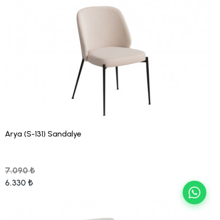
Arya (S-131) Sandalye
7.090 ₺
6.330 ₺