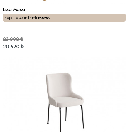
Liza Masa
Sepette %5 indirimli
19.590
₺
23.090 ₺
20.620 ₺