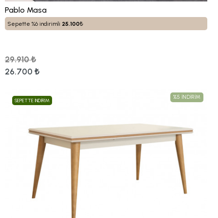
Pablo Masa
Sepette %6 indirimli
25.100
₺
29.910 ₺
26.700 ₺
%5 İNDİRİM
SEPETTE İNDİRİM