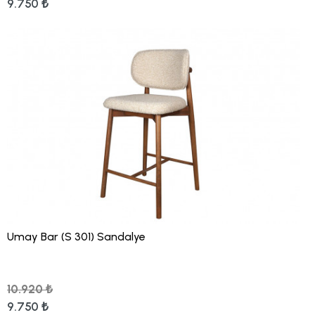
9.750 ₺
Umay Bar (S 301) Sandalye
10.920 ₺
9.750 ₺