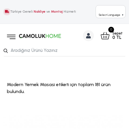
Türkiye Geneli
Nakliye
ve
Montaj
Hizmeti
Select Language
▼
0
Sepet
0
TL
Modern Yemek Masasi etiketi için toplam 181 ürün
bulundu.