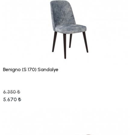
Benigno (S 170) Sandalye
6.350 ₺
5.670 ₺