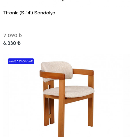
Titanic (S-141) Sandalye
7.090 ₺
6.330 ₺
MAĞAZADA VAR