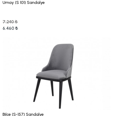
Umay (S 101) Sandalye
7.240 ₺
6.460 ₺
Bilce (S-157) Sandalye