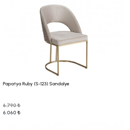
Papatya Ruby (S-123) Sandalye
6.790 ₺
6.060 ₺