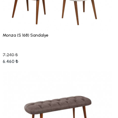
Monza (S 168) Sandalye
7.240 ₺
6.460 ₺