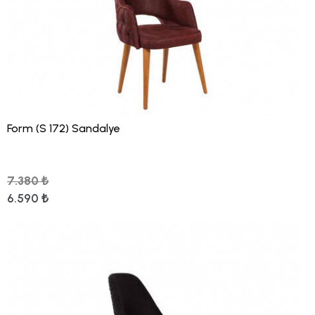
Form (S 172) Sandalye
7.380 ₺
6.590 ₺