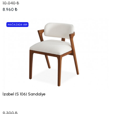
10.040 ₺
8.960 ₺
MAĞAZADA VAR
İzabel (S 106) Sandalye
9.300 ₺