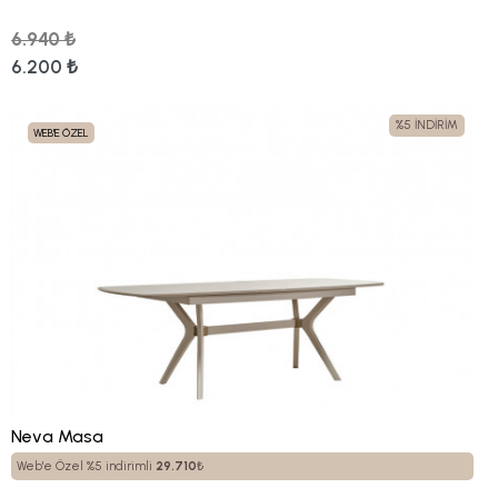
6.940 ₺
6.200 ₺
%5 İNDİRİM
WEB'E ÖZEL
Neva Masa
Web'e Özel %5 indirimli
29.710
₺