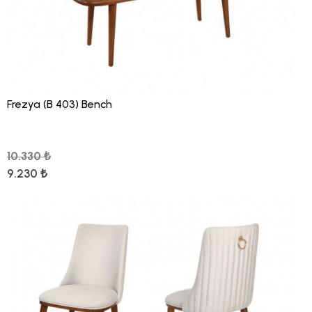
Frezya (B 403) Bench
10.330 ₺
9.230 ₺