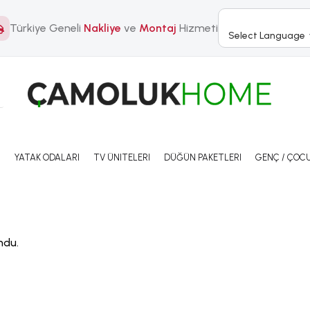
Türkiye Geneli
Nakliye
ve
Montaj
Hizmeti
Select Language
I
YATAK ODALARI
TV ÜNITELERI
DÜĞÜN PAKETLERI
GENÇ / ÇOCU
ndu.