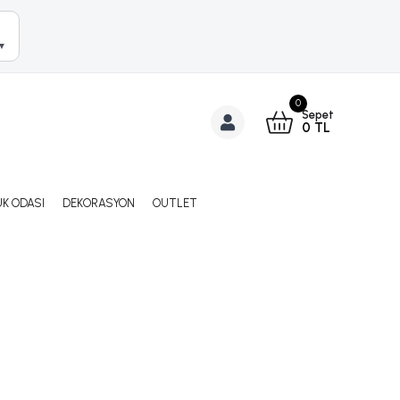
▼
0
Sepet
0
TL
K ODASI
DEKORASYON
OUTLET