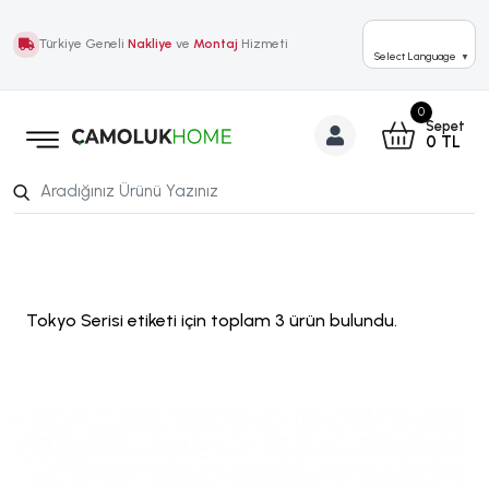
Türkiye Geneli
Nakliye
ve
Montaj
Hizmeti
Select Language
▼
0
Sepet
0
TL
Tokyo Serisi etiketi için toplam 3 ürün bulundu.