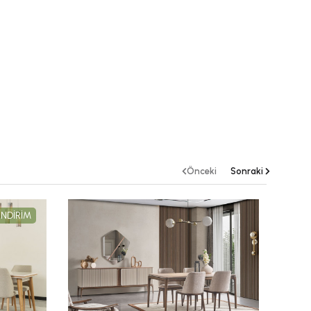
Önceki
Sonraki
İNDİRİM