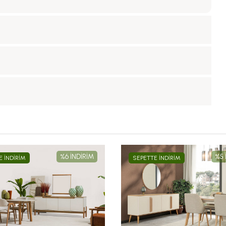
%6 İNDİRİM
%5 
E İNDİRİM
SEPETTE İNDİRİM