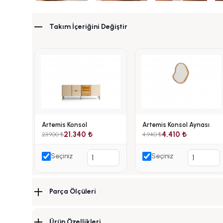
Takım İçeriğini Değiştir
Artemis Konsol
Artemis Konsol Aynası
21.340 ₺
4.410 ₺
23.900 ₺
4.940 ₺
Seçiniz
Seçiniz
Parça Ölçüleri
Ürün Özellikleri