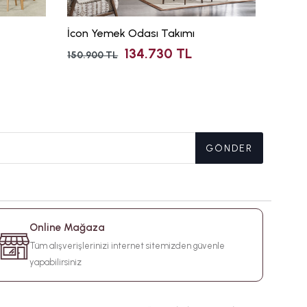
İcon Yemek Odası Takımı
Lotus 
134.730 TL
150.900 TL
185.33
GÖNDER
Online Mağaza
Tüm alışverişlerinizi internet sitemizden güvenle
yapabilirsiniz