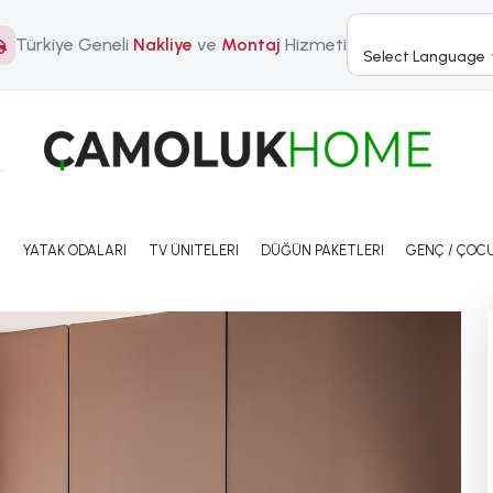
Türkiye Geneli
Nakliye
ve
Montaj
Hizmeti
Select Language
I
YATAK ODALARI
TV ÜNITELERI
DÜĞÜN PAKETLERI
GENÇ / ÇOCU