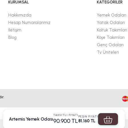
KURUMSAL
KATEGORİLER
Hakkımızda
Yemek Odaları
Hesap Numaralarımız
Yatak Odaları
İletişim
Koltuk Takımları
Blog
Köşe Takımları
Genç Odaları
Tv Üniteleri
ır.
TAKSITLI FIYATI
PEŞIN FIYATI
Artemis Yemek Odası
90.900 TL
81.160 TL