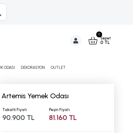
▼
0
Sepet
0
TL
K ODASI
DEKORASYON
OUTLET
Artemis Yemek Odası
Taksitli Fiyatı
Peşin Fiyatı
90.900 TL
81.160 TL