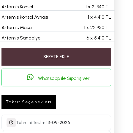
Artemis Konsol
1
x
21.340 TL
Artemis Konsol Aynası
1
x
4.410 TL
Artemis Masa
1
x
22.950 TL
Artemis Sandalye
6
x
5.410 TL
SEPETE EKLE
Whatsapp ile Sipariş ver
Taksit Seçenekleri
Tahmini Teslim:
13-09-2026