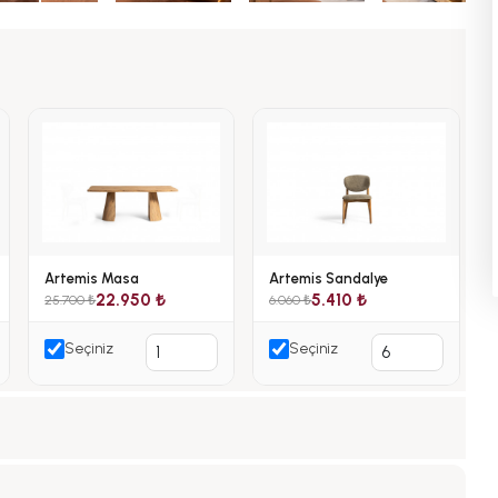
Artemis Masa
Artemis Sandalye
22.950 ₺
5.410 ₺
25.700 ₺
6.060 ₺
Seçiniz
Seçiniz