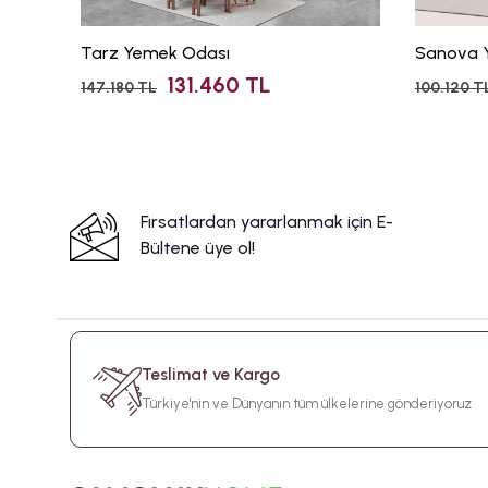
Tarz Yemek Odası
Sanova 
131.460 TL
147.180 TL
100.120 T
Fırsatlardan yararlanmak için E-
Bültene üye ol!
Teslimat ve Kargo
Türkiye'nin ve Dünyanın tüm ülkelerine gönderiyoruz