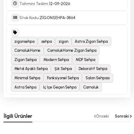
Tahmini Teslim:
12-09-2026
Stok Kodu:
ZİGONSEHPA-3864
zigonsehpa
sehpa
zigon
Astra Zigon Sehpa
CamolukHome
CamolukHome Zigon Sehpa
Zigon Sehpa
Modern Sehpa
MDF Sehpa
Metal Ayaklı Sehpa
Şık Sehpa
Dekoratif Sehpa
Minimal Sehpa
Fonksiyonel Sehpa
Salon Sehpası
Astra Sehpa
İç İçe Geçen Sehpa
Camoluk
İlgili Ürünler
Önceki
Sonraki