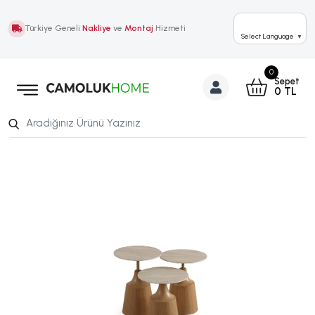
Türkiye Geneli
Nakliye
ve
Montaj
Hizmeti
Select Language
▼
0
Sepet
0
TL