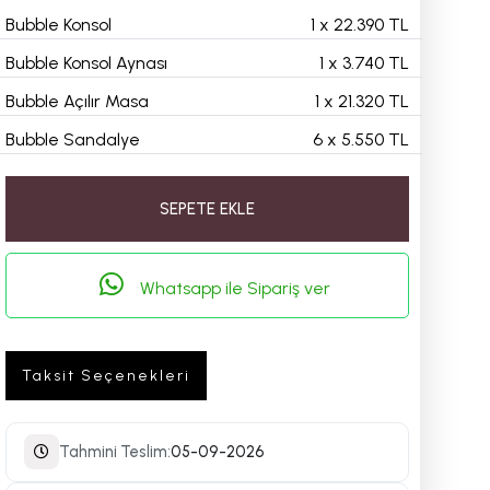
Bubble Konsol
1
x
22.390 TL
Bubble Konsol Aynası
1
x
3.740 TL
Bubble Açılır Masa
1
x
21.320 TL
Bubble Sandalye
6
x
5.550 TL
SEPETE EKLE
Whatsapp ile Sipariş ver
Taksit Seçenekleri
Tahmini Teslim:
05-09-2026