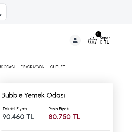
▼
0
Sepet
0
TL
K ODASI
DEKORASYON
OUTLET
Bubble Yemek Odası
Taksitli Fiyatı
Peşin Fiyatı
90.460 TL
80.750 TL