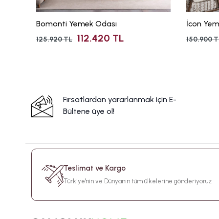
Bomonti Yemek Odası
İcon Yem
112.420 TL
125.920 TL
150.900 T
Fırsatlardan yararlanmak için E-
Bültene üye ol!
Teslimat ve Kargo
Türkiye'nin ve Dünyanın tüm ülkelerine gönderiyoruz