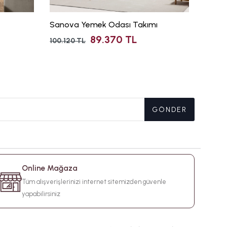
Sanova Yemek Odası Takımı
İsabel
89.370 TL
100.120 TL
93.410
GÖNDER
Online Mağaza
Tüm alışverişlerinizi internet sitemizden güvenle
yapabilirsiniz