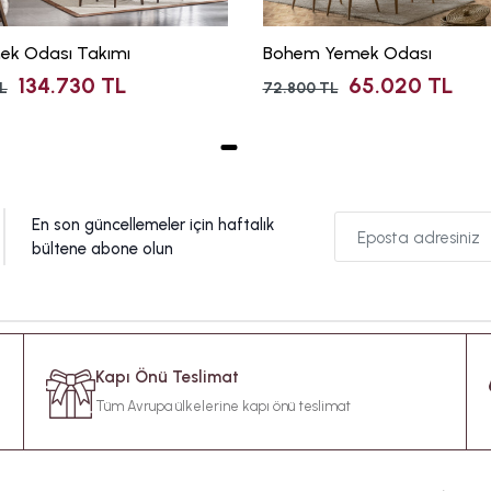
ek Odası Takımı
Bohem Yemek Odası
134.730 TL
65.020 TL
L
72.800 TL
En son güncellemeler için haftalık
bültene abone olun
Kapı Önü Teslimat
Tüm Avrupa ülkelerine kapı önü teslimat