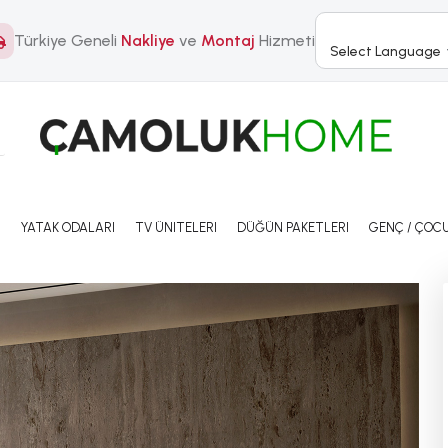
Türkiye Geneli
Nakliye
ve
Montaj
Hizmeti
Select Language
I
YATAK ODALARI
TV ÜNITELERI
DÜĞÜN PAKETLERI
GENÇ / ÇOCU