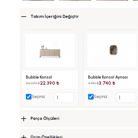
Takım İçeriğini Değiştir
Bubble Konsol
Bubble Konsol Aynası
22.390 ₺
3.740 ₺
25.070 ₺
4.190 ₺
Seçiniz
Seçiniz
Parça Ölçüleri
Ürün Özellikleri