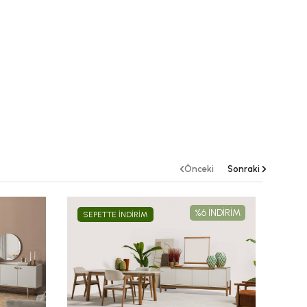
Önceki
Sonraki
%6 İNDİRİM
SEPETTE İNDİRİM
SEP