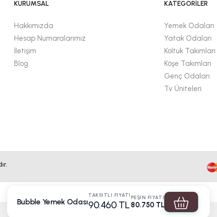
KURUMSAL
KATEGORİLER
Hakkımızda
Yemek Odaları
Hesap Numaralarımız
Yatak Odaları
İletişim
Koltuk Takımları
Blog
Köşe Takımları
Genç Odaları
Tv Üniteleri
ır.
TAKSITLI FIYATI
PEŞIN FIYATI
Bubble Yemek Odası
90.460 TL
80.750 TL