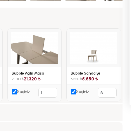
Bubble Açılır Masa
Bubble Sandalye
21.320 ₺
5.550 ₺
23.880 ₺
6.220 ₺
Seçiniz
Seçiniz