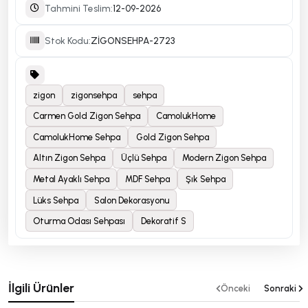
Tahmini Teslim:
12-09-2026
Stok Kodu:
ZİGONSEHPA-2723
zigon
zigonsehpa
sehpa
Carmen Gold Zigon Sehpa
CamolukHome
CamolukHome Sehpa
Gold Zigon Sehpa
Altın Zigon Sehpa
Üçlü Sehpa
Modern Zigon Sehpa
Metal Ayaklı Sehpa
MDF Sehpa
Şık Sehpa
Lüks Sehpa
Salon Dekorasyonu
Oturma Odası Sehpası
Dekoratif S
İlgili Ürünler
Önceki
Sonraki