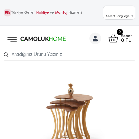
Türkiye Geneli
Nakliye
ve
Montaj
Hizmeti
Select Language
▼
0
Sepet
0
TL