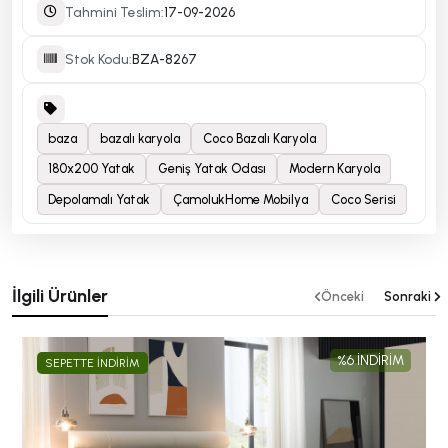
Tahmini Teslim:
17-09-2026
Stok Kodu:
BZA-8267
baza
bazalı karyola
Coco Bazalı Karyola
180x200 Yatak
Geniş Yatak Odası
Modern Karyola
Depolamalı Yatak
ÇamolukHome Mobilya
Coco Serisi
İlgili Ürünler
Önceki
Sonraki
%6 İNDİRİM
SEPETTE İNDİRİM