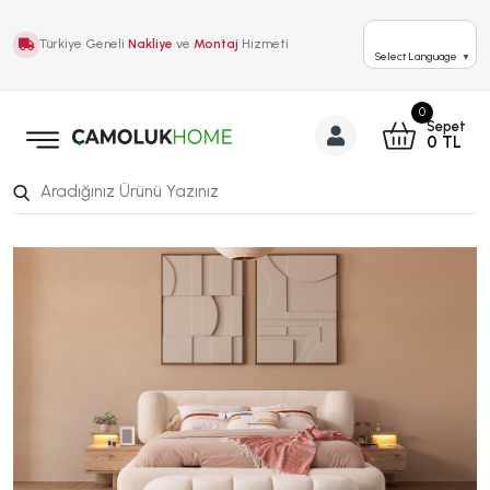
Türkiye Geneli
Nakliye
ve
Montaj
Hizmeti
Select Language
▼
0
Sepet
0
TL