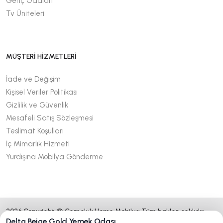
Genç Odaları
Tv Üniteleri
MÜŞTERİ HİZMETLERİ
İade ve Değişim
Kişisel Veriler Politikası
Gizlilik ve Güvenlik
Mesafeli Satış Sözleşmesi
Teslimat Koşulları
İç Mimarlık Hizmeti
Yurdışına Mobilya Gönderme
2026 Copyright © Çamoluk Home Mobilya Tüm hakları saklıdır.
Delta Beige Gold Yemek Odası