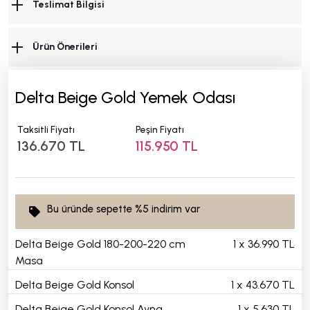
Teslimat Bilgisi
Ürün Önerileri
Delta Beige Gold Yemek Odası
Taksitli Fiyatı
Peşin Fiyatı
136.670 TL
115.950 TL
Bu üründe sepette
%5
indirim var
Delta Beige Gold 180-200-220 cm
1
x
36.990 TL
Masa
Delta Beige Gold Konsol
1
x
43.670 TL
Delta Beige Gold Konsol Ayna
1
x
5.630 TL