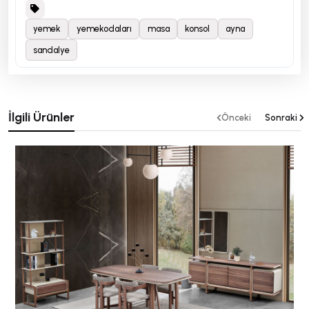
yemek
yemekodaları
masa
konsol
ayna
sandalye
İlgili Ürünler
Önceki
Sonraki