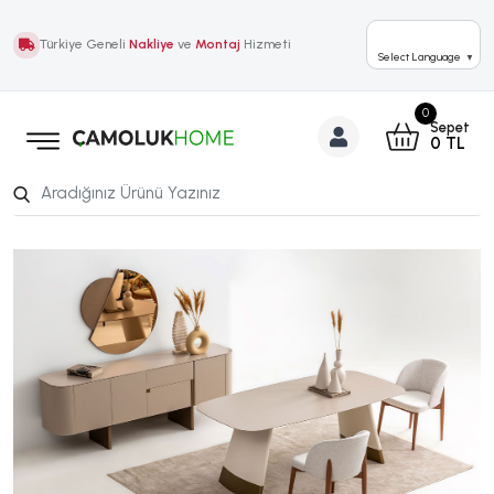
Türkiye Geneli
Nakliye
ve
Montaj
Hizmeti
Select Language
▼
0
Sepet
0
TL