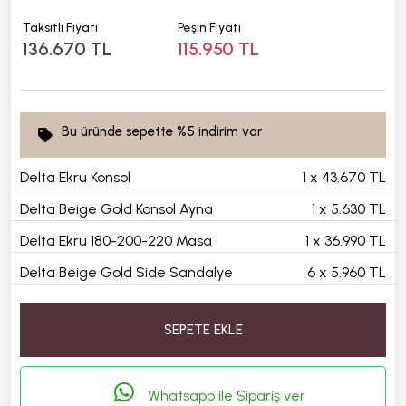
Taksitli Fiyatı
Peşin Fiyatı
136.670 TL
115.950 TL
Bu üründe sepette
%5
indirim var
Delta Ekru Konsol
1
x
43.670 TL
Delta Beige Gold Konsol Ayna
1
x
5.630 TL
Delta Ekru 180-200-220 Masa
1
x
36.990 TL
Delta Beige Gold Side Sandalye
6
x
5.960 TL
SEPETE EKLE
Whatsapp ile Sipariş ver