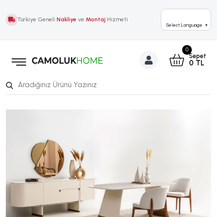
Türkiye Geneli
Nakliye
ve
Montaj
Hizmeti
Select Language
▼
0
Sepet
0
TL