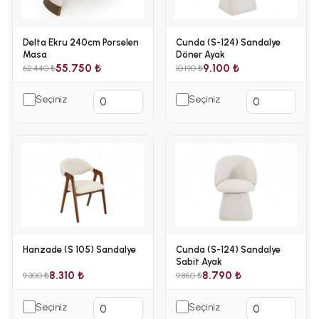
Delta Ekru 240cm Porselen
Cunda (S-124) Sandalye
Masa
Döner Ayak
55.750 ₺
9.100 ₺
62.440 ₺
10.190 ₺
Seçiniz
Seçiniz
Hanzade (S 105) Sandalye
Cunda (S-124) Sandalye
Sabit Ayak
8.310 ₺
8.790 ₺
9.300 ₺
9.850 ₺
Seçiniz
Seçiniz