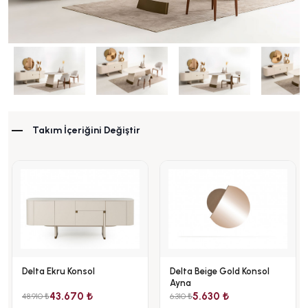
Takım İçeriğini Değiştir
Delta Ekru Konsol
Delta Beige Gold Konsol
Ayna
43.670 ₺
5.630 ₺
48.910 ₺
6.310 ₺