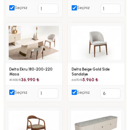
Seçiniz
Seçiniz
Delta Ekru 180-200-220
Delta Beige Gold Side
Masa
Sandalye
36.990 ₺
5.960 ₺
41.430 ₺
6.670 ₺
Seçiniz
Seçiniz