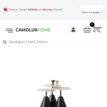
Türkiye Geneli
Nakliye
ve
Montaj
Hizmeti
Select Language
▼
0
Sepet
0
TL