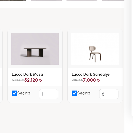
Lucca Dark Masa
Lucca Dark Sandalye
52.120 ₺
7.000 ₺
58.370 ₺
7.840 ₺
Seçiniz
Seçiniz