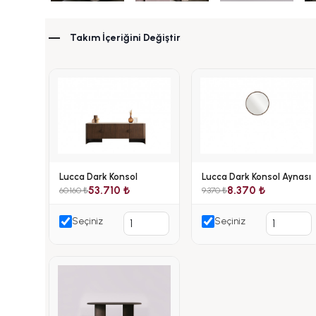
Takım İçeriğini Değiştir
Lucca Dark Konsol
Lucca Dark Konsol Aynası
53.710 ₺
8.370 ₺
60.160 ₺
9.370 ₺
Seçiniz
Seçiniz