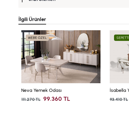
İlgili Ürünler
WEB'E ÖZEL
SEPETT
Neva Yemek Odası
İsabella
99.360 TL
111.270 TL
93.410 TL