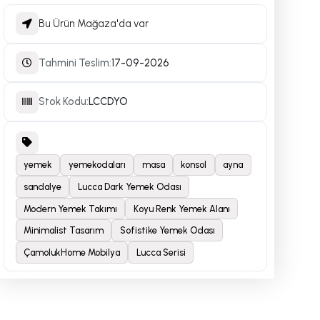
Bu Ürün Mağaza'da var
Tahmini Teslim:
17-09-2026
Stok Kodu:
LCCDYO
yemek
yemekodaları
masa
konsol
ayna
sandalye
Lucca Dark Yemek Odası
Modern Yemek Takımı
Koyu Renk Yemek Alanı
Minimalist Tasarım
Sofistike Yemek Odası
ÇamolukHome Mobilya
Lucca Serisi