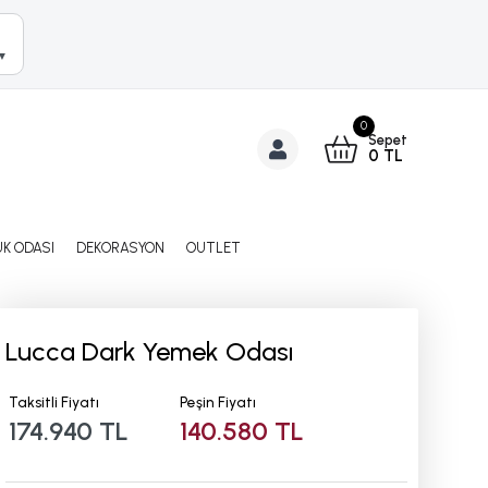
▼
0
Sepet
0
TL
K ODASI
DEKORASYON
OUTLET
Lucca Dark Yemek Odası
Taksitli Fiyatı
Peşin Fiyatı
174.940 TL
140.580 TL