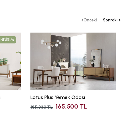
Önceki
Sonraki
İNDİRİM
WEB
ı
Lotus Plus Yemek Odası
Cross
165.500 TL
185.330 TL
204.93