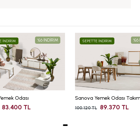
%6 İNDİRİM
%6 
E İNDİRİM
SEPETTE İNDİRİM
 Yemek Odası
Sanova Yemek Odası Takım
83.400 TL
89.370 TL
100.120 TL