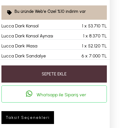
Bu üründe Web'e Özel
%10
indirim var
Lucca Dark Konsol
1
x
53.710 TL
Lucca Dark Konsol Aynası
1
x
8.370 TL
Lucca Dark Masa
1
x
52.120 TL
Lucca Dark Sandalye
6
x
7.000 TL
SEPETE EKLE
Whatsapp ile Sipariş ver
Taksit Seçenekleri