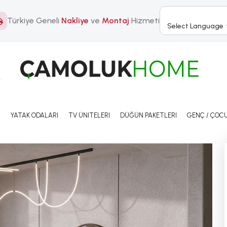
Türkiye Geneli
Nakliye
ve
Montaj
Hizmeti
Select Language
I
YATAK ODALARI
TV ÜNITELERI
DÜĞÜN PAKETLERI
GENÇ / ÇOCU