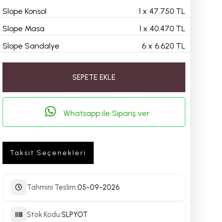
Slope Konsol
1
x
47.750 TL
Slope Masa
1
x
40.470 TL
Slope Sandalye
6
x
6.620 TL
SEPETE EKLE
Whatsapp ile Sipariş ver
Taksit Seçenekleri
Tahmini Teslim:
05-09-2026
Stok Kodu:
SLPYOT