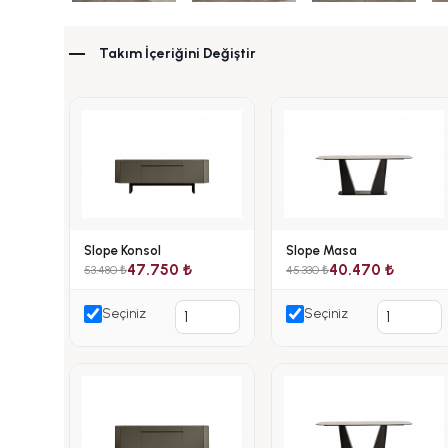
Takım İçeriğini Değiştir
Slope Konsol
Slope Masa
47.750 ₺
40.470 ₺
53.480 ₺
45.330 ₺
Seçiniz
Seçiniz