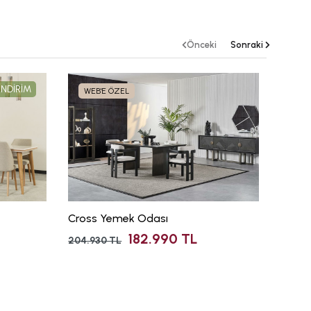
Önceki
Sonraki
İNDİRİM
WEB'E ÖZEL
Cross Yemek Odası
Lotus 
182.990 TL
204.930 TL
185.33