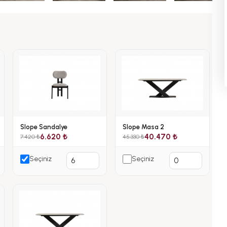
Slope Sandalye
Slope Masa 2
6.620 ₺
40.470 ₺
7.420 ₺
45.330 ₺
Seçiniz
Seçiniz