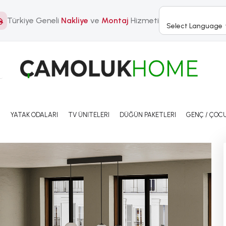
Türkiye Geneli
Nakliye
ve
Montaj
Hizmeti
Select Language
I
YATAK ODALARI
TV ÜNITELERI
DÜĞÜN PAKETLERI
GENÇ / ÇOCU