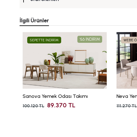
İlgili Ürünler
%6 İNDİRİM
SEPETTE İNDİRİM
WEB'E 
Sanova Yemek Odası Takımı
Neva Ye
89.370 TL
100.120 TL
111.270 TL