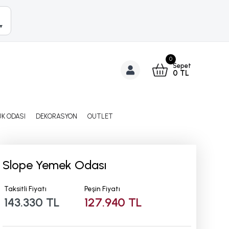
▼
0
Sepet
0
TL
K ODASI
DEKORASYON
OUTLET
Slope Yemek Odası
Taksitli Fiyatı
Peşin Fiyatı
143.330 TL
127.940 TL