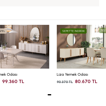
%5 
ÖZEL
SEPETTE İNDİRİM
mek Odası
Liza Yemek Odası
99.360 TL
80.670 TL
90.370 TL