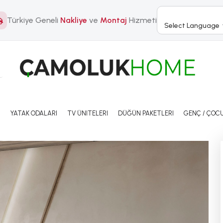
Türkiye Geneli
Nakliye
ve
Montaj
Hizmeti
Select Language
I
YATAK ODALARI
TV ÜNITELERI
DÜĞÜN PAKETLERI
GENÇ / ÇOCU