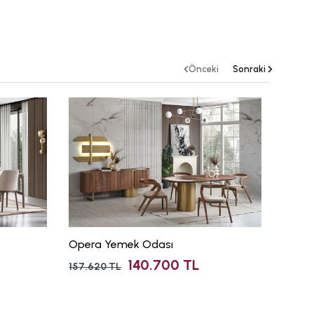
Önceki
Sonraki
WEB
Opera Yemek Odası
Cross
140.700 TL
157.620 TL
204.93