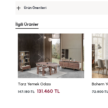
Ürün Önerileri
İlgili Ürünler
Tarz Yemek Odası
Bohem Y
131.460 TL
147.180 TL
72.800 T