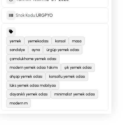
Stok Kodu:
URGPYO
yemek
yemekodası
konsol
masa
sandalye
ayna
ürgüp yemek odası
çamolukhome yemek odası
modern yemek odası takımı
şık yemek odası
ahşap yemek odası
konsollu yemek odası
lüks yemek odası mobilyası
dayanıklı yemek odası
minimalist yemek odası
modern m