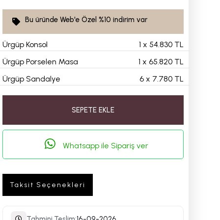
Bu üründe Web'e Özel
%10
indirim var
Ürgüp Konsol
1
x
54.830 TL
Ürgüp Porselen Masa
1
x
65.820 TL
Ürgüp Sandalye
6
x
7.780 TL
SEPETE EKLE
Whatsapp ile Sipariş ver
Taksit Seçenekleri
Tahmini Teslim:
16-09-2026