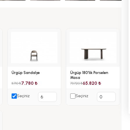
Ürgüp Sandalye
Ürgüp 180'lik Porselen
Masa
7.780 ₺
65.820 ₺
8.710 ₺
73.720 ₺
Seçiniz
Seçiniz