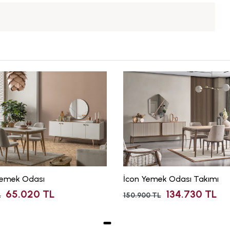
emek Odası
İcon Yemek Odası Takımı
65.020 TL
134.730 TL
L
150.900 TL