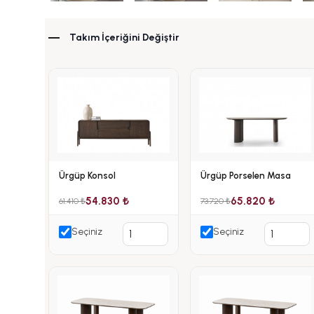
Takım İçeriğini Değiştir
Ürgüp Konsol
Ürgüp Porselen Masa
54.830 ₺
65.820 ₺
61.410 ₺
73.720 ₺
Seçiniz
Seçiniz