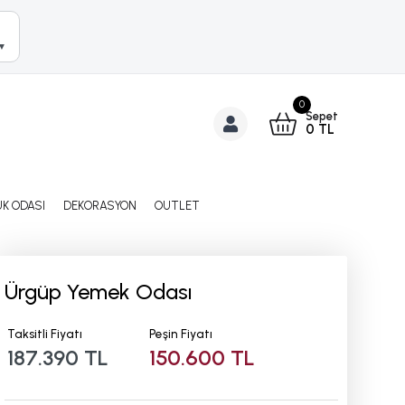
▼
0
Sepet
0
TL
K ODASI
DEKORASYON
OUTLET
Ürgüp Yemek Odası
Taksitli Fiyatı
Peşin Fiyatı
187.390 TL
150.600 TL