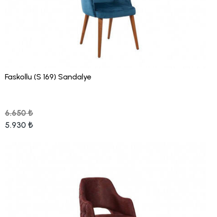
Faskollu (S 169) Sandalye
6.650 ₺
5.930 ₺