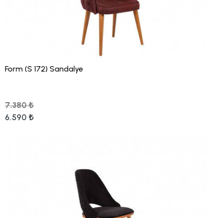
Form (S 172) Sandalye
7.380 ₺
6.590 ₺