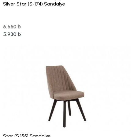
Silver Star (S-174) Sandalye
6.650 ₺
5.930 ₺
Star (S 155) Sandalye