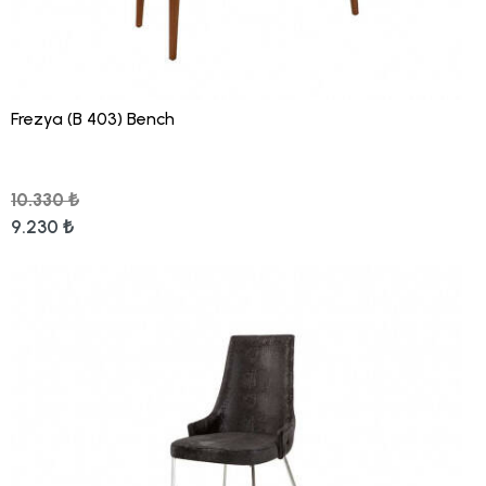
Frezya (B 403) Bench
10.330 ₺
9.230 ₺