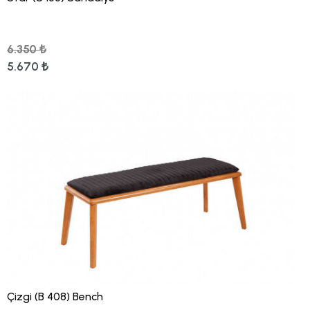
6.350 ₺
5.670 ₺
Çizgi (B 408) Bench