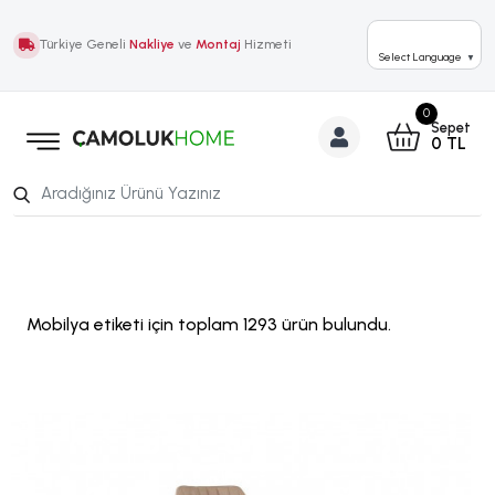
Türkiye Geneli
Nakliye
ve
Montaj
Hizmeti
Select Language
▼
0
Sepet
0
TL
Mobilya etiketi için toplam 1293 ürün bulundu.