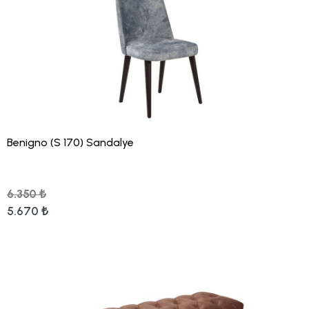
Benigno (S 170) Sandalye
6.350 ₺
5.670 ₺