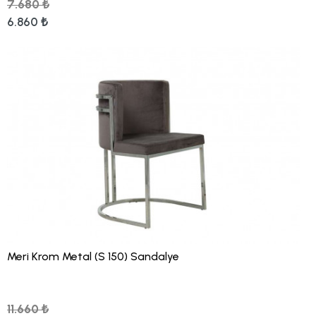
7.680 ₺
6.860 ₺
Meri Krom Metal (S 150) Sandalye
11.660 ₺