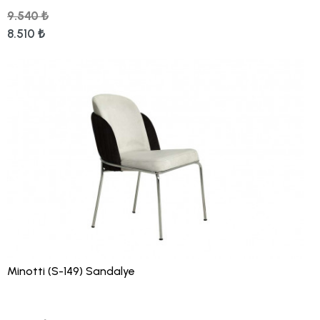
9.540 ₺
8.510 ₺
Minotti (S-149) Sandalye