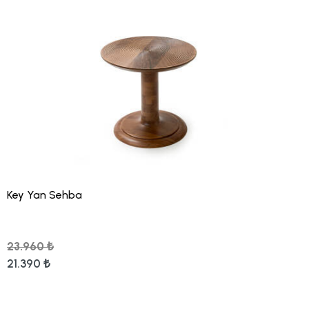
Key Yan Sehba
23.960 ₺
21.390 ₺