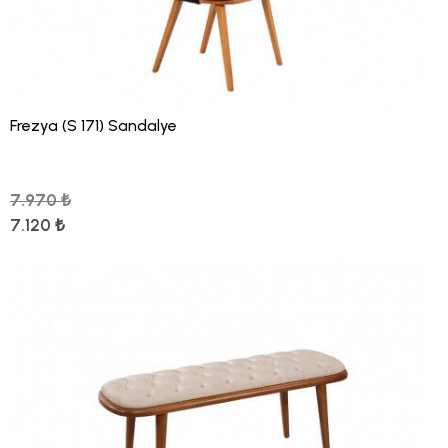
Frezya (S 171) Sandalye
7.970 ₺
7.120 ₺