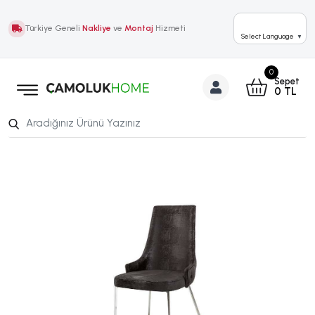
Türkiye Geneli
Nakliye
ve
Montaj
Hizmeti
Select Language
▼
0
Sepet
0
TL