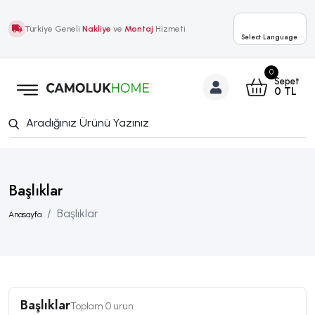
Türkiye Geneli
Nakliye
ve
Montaj
Hizmeti
Select Language
▼
0
Sepet
0
TL
Başlıklar
Başlıklar
Anasayfa
Başlıklar
Toplam 0 ürün