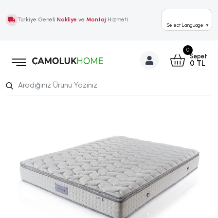
Türkiye Geneli
Nakliye
ve
Montaj
Hizmeti
Select Language
▼
0
Sepet
0
TL