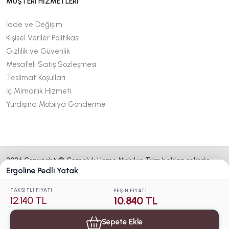
MÜŞTERİ HİZMETLERİ
İade ve Değişim
Kişisel Veriler Politikası
Gizlilik ve Güvenlik
Mesafeli Satış Sözleşmesi
Teslimat Koşulları
İç Mimarlık Hizmeti
Yurdışına Mobilya Gönderme
2026 Copyright © Çamoluk Home Mobilya Tüm hakları saklıdır.
Ergoline Pedli Yatak
TAKSITLI FIYATI
PEŞIN FIYATI
10.840 TL
12.140 TL
Sepete Ekle