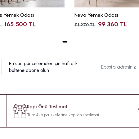
us Yemek Odası
Neva Yemek Odası
165.500 TL
99.360 TL
L
111.270 TL
En son güncellemeler için haftalık
bültene abone olun
Kapı Önü Teslimat
Tüm Avrupa ülkelerine kapı önü teslimat