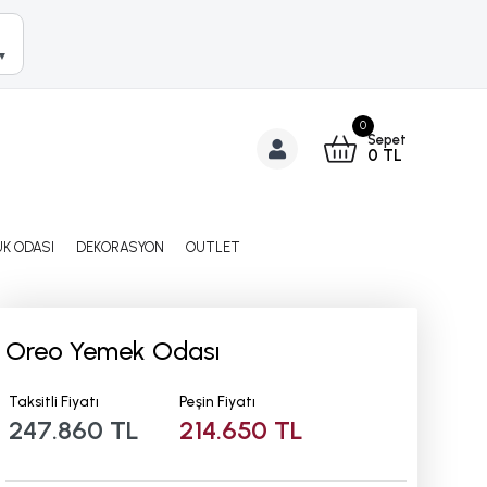
▼
0
Sepet
0
TL
K ODASI
DEKORASYON
OUTLET
Oreo Yemek Odası
Taksitli Fiyatı
Peşin Fiyatı
247.860 TL
214.650 TL