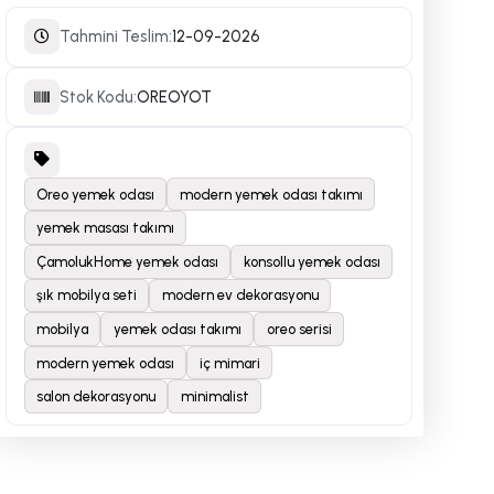
Tahmini Teslim:
12-09-2026
Stok Kodu:
OREOYOT
Oreo yemek odası
modern yemek odası takımı
yemek masası takımı
ÇamolukHome yemek odası
konsollu yemek odası
şık mobilya seti
modern ev dekorasyonu
mobilya
yemek odası takımı
oreo serisi
modern yemek odası
iç mimari
salon dekorasyonu
minimalist