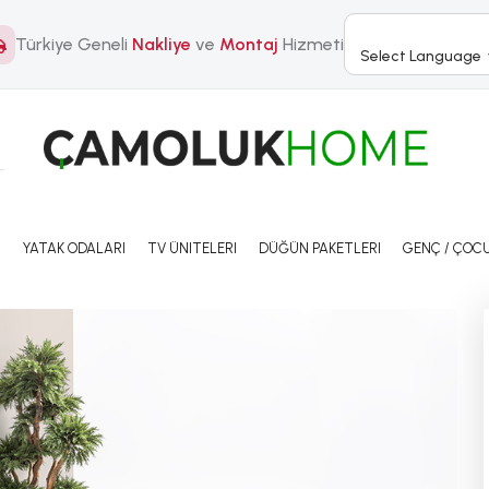
Türkiye Geneli
Nakliye
ve
Montaj
Hizmeti
Select Language
I
YATAK ODALARI
TV ÜNITELERI
DÜĞÜN PAKETLERI
GENÇ / ÇOCU