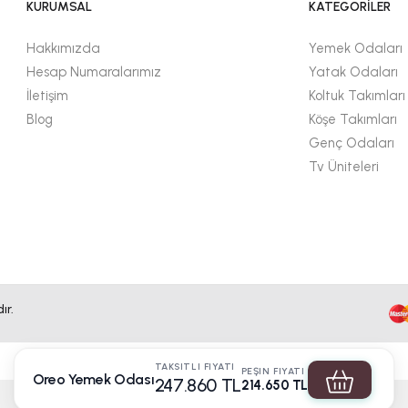
KURUMSAL
KATEGORİLER
Hakkımızda
Yemek Odaları
Hesap Numaralarımız
Yatak Odaları
İletişim
Koltuk Takımları
Blog
Köşe Takımları
Genç Odaları
Tv Üniteleri
ır.
TAKSITLI FIYATI
PEŞIN FIYATI
Oreo Yemek Odası
247.860 TL
214.650 TL