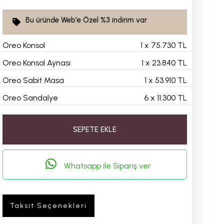
Bu üründe Web'e Özel
%3
indirim var
Oreo Konsol
1
x
75.730 TL
Oreo Konsol Aynası
1
x
23.840 TL
Oreo Sabit Masa
1
x
53.910 TL
Oreo Sandalye
6
x
11.300 TL
SEPETE EKLE
Whatsapp ile Sipariş ver
Taksit Seçenekleri