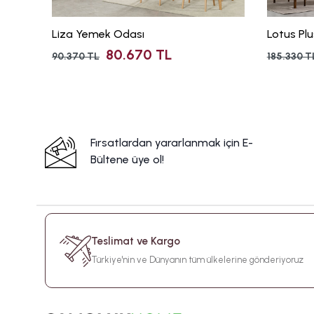
Liza Yemek Odası
Lotus Pl
80.670 TL
90.370 TL
185.330 T
Fırsatlardan yararlanmak için E-
Bültene üye ol!
Teslimat ve Kargo
Türkiye'nin ve Dünyanın tüm ülkelerine gönderiyoruz