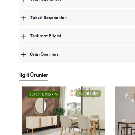
Taksit Seçenekleri
Teslimat Bilgisi
Ürün Önerileri
İlgili Ürünler
%5 İNDİRİM
SEPETTE İNDİRİM