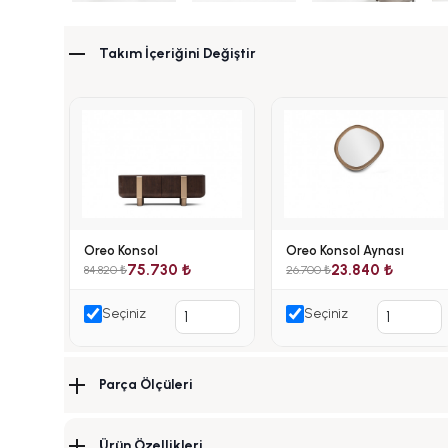
Takım İçeriğini Değiştir
Oreo Konsol
Oreo Konsol Aynası
75.730 ₺
23.840 ₺
84.820 ₺
26.700 ₺
Seçiniz
Seçiniz
Parça Ölçüleri
Ürün Özellikleri