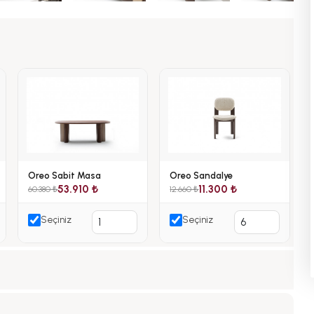
Oreo Sabit Masa
Oreo Sandalye
53.910 ₺
11.300 ₺
60.380 ₺
12.660 ₺
Seçiniz
Seçiniz