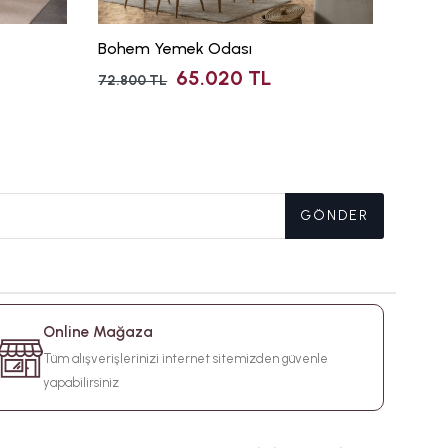
Bohem Yemek Odası
Tarz 
65.020 TL
72.800 TL
147.18
GÖNDER
Online Mağaza
Tüm alışverişlerinizi internet sitemizden güvenle
yapabilirsiniz