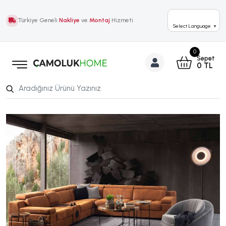
Türkiye Geneli
Nakliye
ve
Montaj
Hizmeti
Select Language
▼
0
Sepet
0
TL