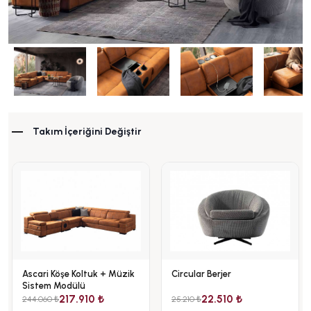
Takım İçeriğini Değiştir
Ascari Köşe Koltuk + Müzik
Circular Berjer
Sistem Modülü
217.910 ₺
22.510 ₺
244.060 ₺
25.210 ₺