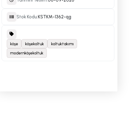
Stok Kodu:
KSTKM-1362-qg
köşe
köşekoltuk
koltuktakımı
modernköşekoltuk