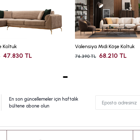
e Koltuk
Valensiya Midi Köşe Koltuk
47.830 TL
68.210 TL
L
76.390 TL
En son güncellemeler için haftalık
bültene abone olun