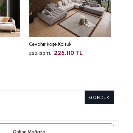
Cevahir Köşe Koltuk
Palerm
225.110 TL
252.120 TL
91.150 
GÖNDER
Online Mağaza