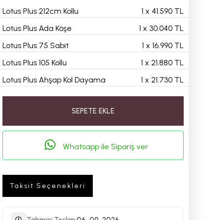
Lotus Plus 212cm Kollu
1
x
41.590 TL
Lotus Plus Ada Köşe
1
x
30.040 TL
Lotus Plus 75 Sabit
1
x
16.990 TL
Lotus Plus 105 Kollu
1
x
21.880 TL
Lotus Plus Ahşap Kol Dayama
1
x
21.730 TL
SEPETE EKLE
Whatsapp ile Sipariş ver
Taksit Seçenekleri
Tahmini Teslim:
06-09-2026