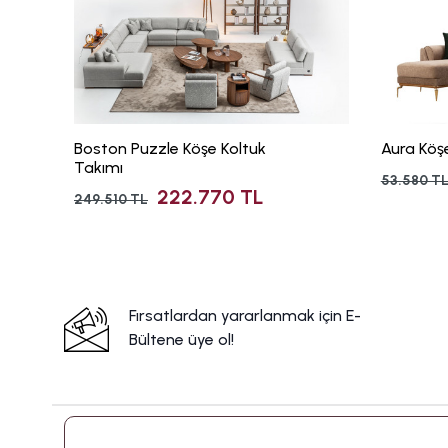
Boston Puzzle Köşe Koltuk
Aura Köş
Takımı
53.580 T
222.770 TL
249.510 TL
Fırsatlardan yararlanmak için E-
Bültene üye ol!