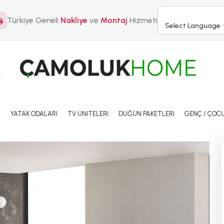
Türkiye Geneli
Nakliye
ve
Montaj
Hizmeti
Select Language
I
YATAK ODALARI
TV ÜNITELERI
DÜĞÜN PAKETLERI
GENÇ / ÇOCU