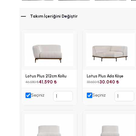
Takım İçeriğini Değiştir
Lotus Plus 212cm Kollu
Lotus Plus Ada Köşe
41.590 ₺
30.040 ₺
46.580 ₺
33.650 ₺
Seçiniz
Seçiniz