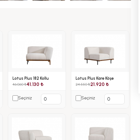
Lotus Plus 182 Kollu
Lotus Plus Kare Köşe
41.130 ₺
21.920 ₺
46.060 ₺
24.550 ₺
Seçiniz
Seçiniz