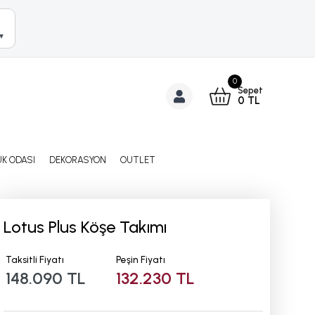
▼
0
Sepet
0
TL
K ODASI
DEKORASYON
OUTLET
Lotus Plus Köşe Takımı
Taksitli Fiyatı
Peşin Fiyatı
148.090 TL
132.230 TL