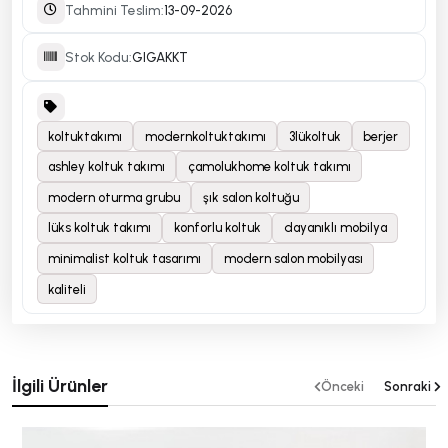
Tahmini Teslim:
13-09-2026
Stok Kodu:
GIGAKKT
koltuktakımı
modernkoltuktakımı
3lükoltuk
berjer
ashley koltuk takımı
çamolukhome koltuk takımı
modern oturma grubu
şık salon koltuğu
lüks koltuk takımı
konforlu koltuk
dayanıklı mobilya
minimalist koltuk tasarımı
modern salon mobilyası
kaliteli
İlgili Ürünler
Önceki
Sonraki