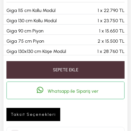
Giga 115 cm Kollu Modül
1
x
22.790 TL
Giga 130 cm Kollu Modül
1
x
23.750 TL
Giga 90 cm Piyon
1
x
15.650 TL
Giga 75 cm Piyon
2
x
15.500 TL
Giga 130x130 cm Köşe Modül
1
x
28.760 TL
SEPETE EKLE
Whatsapp ile Sipariş ver
Taksit Seçenekleri