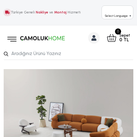
Türkiye Geneli
Nakliye
ve
Montaj
Hizmeti
Select Language
▼
0
Sepet
0
TL