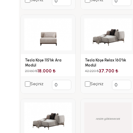
Tesla Köşe 115'lık Ara
Tesla Köşe Relax 160'lık
Modül
Modül
18.000 ₺
37.700 ₺
20.160 ₺
42.220 ₺
Seçiniz
Seçiniz