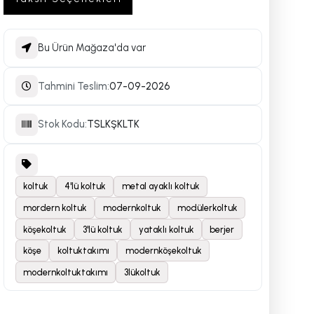
Bu Ürün Mağaza'da var
Tahmini Teslim:
07-09-2026
Stok Kodu:
TSLKŞKLTK
koltuk
4'lü koltuk
metal ayaklı koltuk
mordern koltuk
modernkoltuk
modülerkoltuk
köşekoltuk
3'lü koltuk
yataklı koltuk
berjer
köşe
koltuktakımı
modernköşekoltuk
modernkoltuktakımı
3lükoltuk