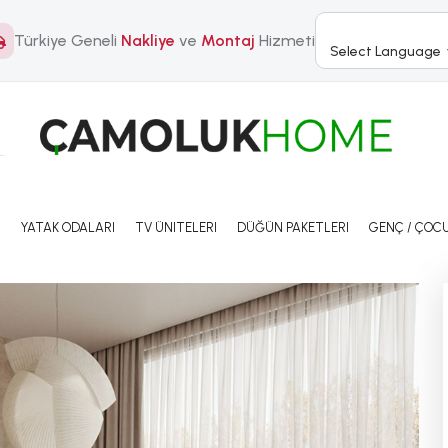
Türkiye Geneli
Nakliye
ve
Montaj
Hizmeti
Select Language
I
YATAK ODALARI
TV ÜNITELERI
DÜĞÜN PAKETLERI
GENÇ / ÇOCU