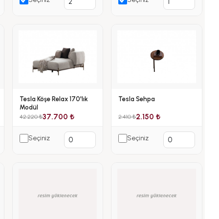
Tesla Köşe Relax 170'lık
Tesla Sehpa
Modül
37.700 ₺
2.150 ₺
42.220 ₺
2.410 ₺
Seçiniz
Seçiniz