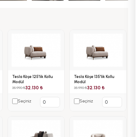
Tesla Köşe 125'lik Kollu
Tesla Köşe 135'lik Kollu
Modül
Modül
32.130 ₺
32.130 ₺
35.990 ₺
35.990 ₺
Seçiniz
Seçiniz