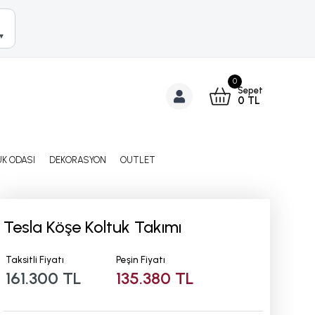
▼
0
Sepet
0
TL
K ODASI
DEKORASYON
OUTLET
Tesla Köşe Koltuk Takımı
Taksitli Fiyatı
Peşin Fiyatı
161.300 TL
135.380 TL