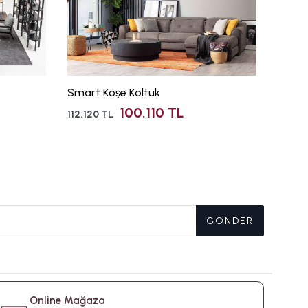
Smart Köşe Koltuk
Aura K
100.110 TL
112.120 TL
53.580
GÖNDER
Online Mağaza