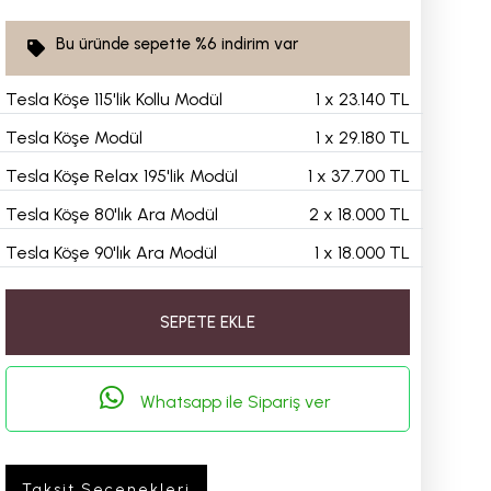
Bu üründe sepette
%6
indirim var
Tesla Köşe 115'lik Kollu Modül
1
x
23.140 TL
Tesla Köşe Modül
1
x
29.180 TL
Tesla Köşe Relax 195'lik Modül
1
x
37.700 TL
Tesla Köşe 80'lık Ara Modül
2
x
18.000 TL
Tesla Köşe 90'lık Ara Modül
1
x
18.000 TL
SEPETE EKLE
Whatsapp ile Sipariş ver
Taksit Seçenekleri