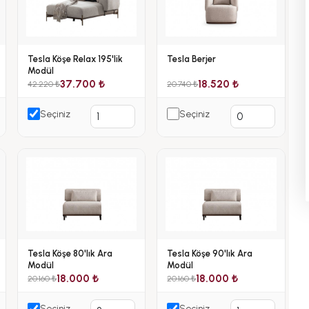
Tesla Köşe Relax 195'lik
Tesla Berjer
Modül
37.700 ₺
18.520 ₺
42.220 ₺
20.740 ₺
Seçiniz
Seçiniz
Tesla Köşe 80'lık Ara
Tesla Köşe 90'lık Ara
Modül
Modül
18.000 ₺
18.000 ₺
20.160 ₺
20.160 ₺
Seçiniz
Seçiniz