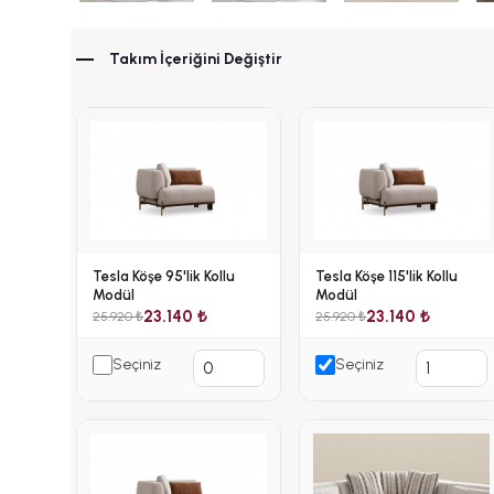
Takım İçeriğini Değiştir
Tesla Köşe 95'lik Kollu
Tesla Köşe 115'lik Kollu
Modül
Modül
23.140 ₺
23.140 ₺
25.920 ₺
25.920 ₺
Seçiniz
Seçiniz