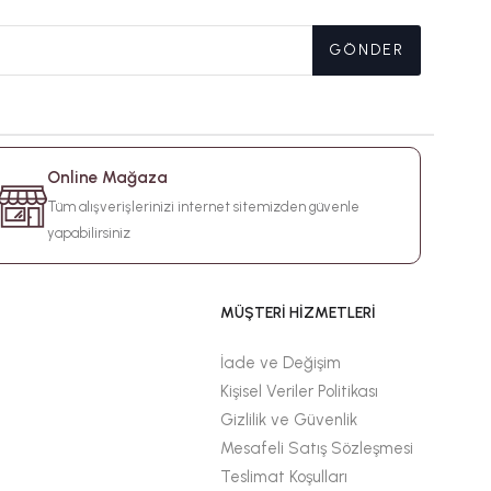
GÖNDER
Online Mağaza
Tüm alışverişlerinizi internet sitemizden güvenle
yapabilirsiniz
MÜŞTERİ HİZMETLERİ
İade ve Değişim
Kişisel Veriler Politikası
Gizlilik ve Güvenlik
Mesafeli Satış Sözleşmesi
Teslimat Koşulları