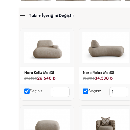
Takım İçeriğini Değiştir
Nora Kollu Modül
Nora Relax Modül
26.640 ₺
34.530 ₺
29.840 ₺
38.670 ₺
Seçiniz
Seçiniz