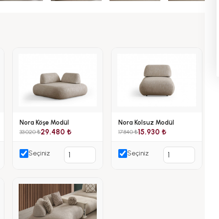
Nora Köşe Modül
Nora Kolsuz Modül
29.480 ₺
15.930 ₺
33.020 ₺
17.840 ₺
Seçiniz
Seçiniz