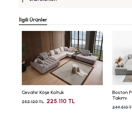
İlgili Ürünler
Cevahir Köşe Koltuk
Boston P
Takımı
225.110 TL
252.120 TL
249.510 T