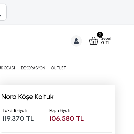
▼
0
Sepet
0
TL
K ODASI
DEKORASYON
OUTLET
Nora Köşe Koltuk
Taksitli Fiyatı
Peşin Fiyatı
119.370 TL
106.580 TL