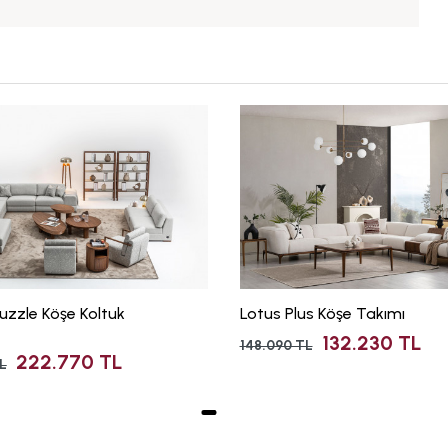
uzzle Köşe Koltuk
Lotus Plus Köşe Takımı
132.230 TL
148.090 TL
222.770 TL
L