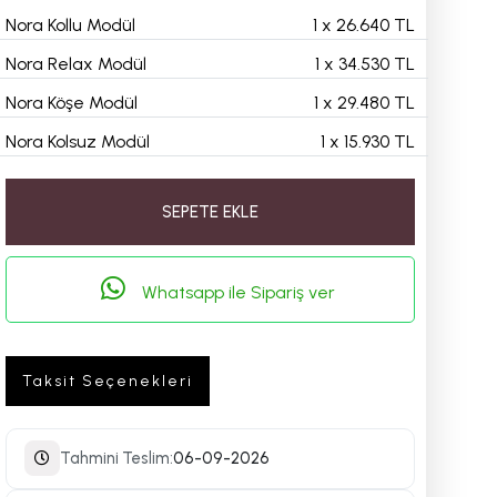
Nora Kollu Modül
1
x
26.640 TL
Nora Relax Modül
1
x
34.530 TL
Nora Köşe Modül
1
x
29.480 TL
Nora Kolsuz Modül
1
x
15.930 TL
SEPETE EKLE
Whatsapp ile Sipariş ver
Taksit Seçenekleri
Tahmini Teslim:
06-09-2026