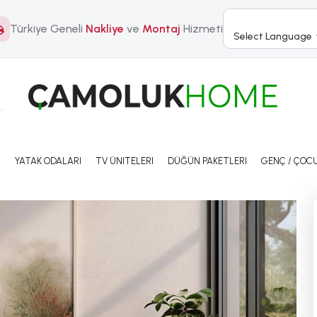
Türkiye Geneli
Nakliye
ve
Montaj
Hizmeti
Select Language
I
YATAK ODALARI
TV ÜNITELERI
DÜĞÜN PAKETLERI
GENÇ / ÇOCU