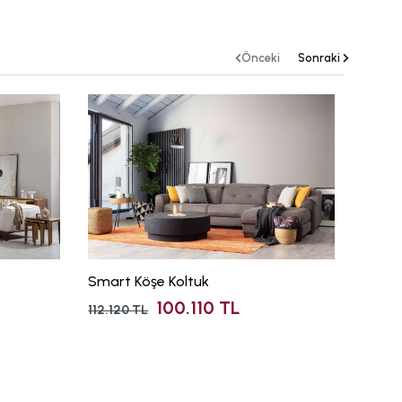
Önceki
Sonraki
Smart Köşe Koltuk
Aura K
100.110 TL
112.120 TL
53.580