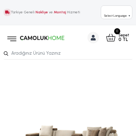
Türkiye Geneli
Nakliye
ve
Montaj
Hizmeti
Select Language
▼
0
Sepet
0
TL