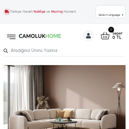
Türkiye Geneli
Nakliye
ve
Montaj
Hizmeti
Select Language
▼
0
Sepet
0
TL