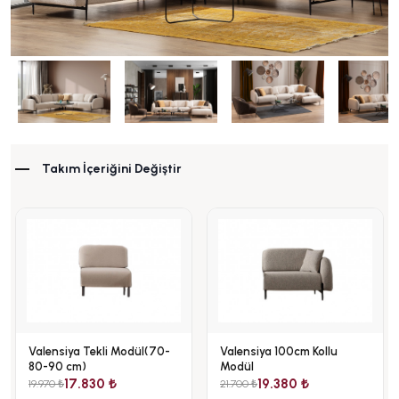
Takım İçeriğini Değiştir
Valensiya Tekli Modül(70-
Valensiya 100cm Kollu
80-90 cm)
Modül
17.830 ₺
19.380 ₺
19.970 ₺
21.700 ₺