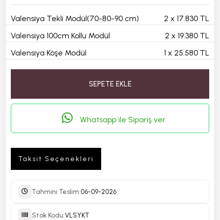
Valensiya Tekli Modül(70-80-90 cm)
2
x
17.830 TL
Valensiya 100cm Kollu Modül
2
x
19.380 TL
Valensiya Köşe Modül
1
x
25.580 TL
SEPETE EKLE
Whatsapp ile Sipariş ver
Taksit Seçenekleri
Tahmini Teslim:
06-09-2026
Stok Kodu:
VLSYKT