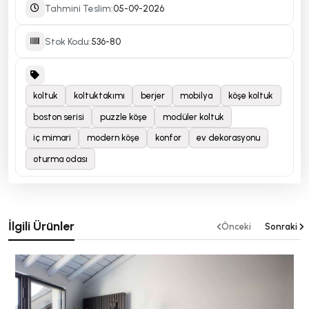
Tahmini Teslim:
05-09-2026
Stok Kodu:
536-80
koltuk
koltuktakımı
berjer
mobilya
köşe koltuk
boston serisi
puzzle köşe
modüler koltuk
iç mimari
modern köşe
konfor
ev dekorasyonu
oturma odası
İlgili Ürünler
Önceki
Sonraki