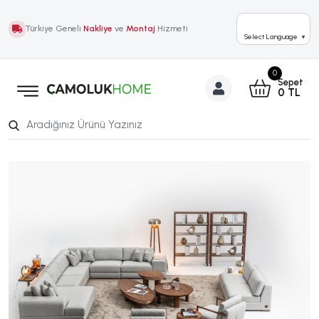
Türkiye Geneli
Nakliye
ve
Montaj
Hizmeti
Select Language
▼
0
Sepet
0
TL